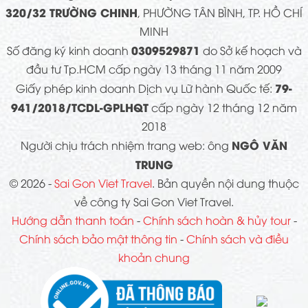
320/32 TRƯỜNG CHINH
, PHƯỜNG TÂN BÌNH, TP. HỒ CHÍ
MINH
0309529871
Số đăng ký kinh doanh
do Sở kế hoạch và
đầu tư Tp.HCM cấp ngày 13 tháng 11 năm 2009
79-
Giấy phép kinh doanh Dịch vụ Lữ hành Quốc tế:
941/2018/TCDL-GPLHQT
cấp ngày 12 tháng 12 năm
2018
NGÔ VĂN
Người chịu trách nhiệm trang web: ông
TRUNG
© 2026 -
Sai Gon Viet Travel
. Bản quyền nội dung thuộc
về công ty Sai Gon Viet Travel.
Hướng dẫn thanh toán
-
Chính sách hoàn & hủy tour
-
Chính sách bảo mật thông tin
-
Chính sách và điều
khoản chung