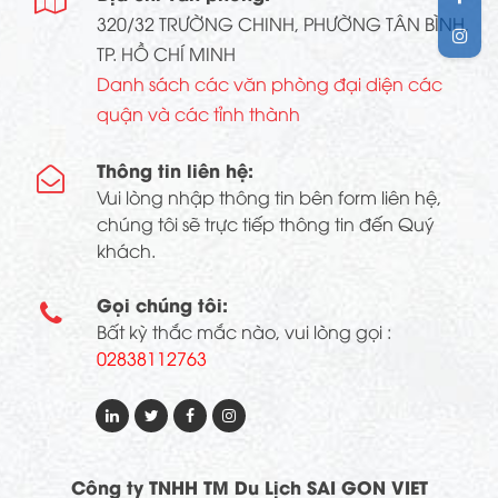

320/32 TRƯỜNG CHINH, PHƯỜNG TÂN BÌNH,
TP. HỒ CHÍ MINH
Danh sách các văn phòng đại diện các
quận và các tỉnh thành
Thông tin liên hệ:

Vui lòng nhập thông tin bên form liên hệ,
chúng tôi sẽ trực tiếp thông tin đến Quý
khách.
Gọi chúng tôi:

Bất kỳ thắc mắc nào, vui lòng gọi :
02838112763
Công ty TNHH TM Du Lịch SAI GON VIET