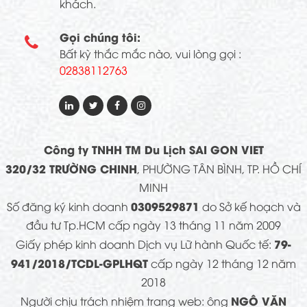
khách.
Gọi chúng tôi:

Bất kỳ thắc mắc nào, vui lòng gọi :
02838112763
Công ty TNHH TM Du Lịch SAI GON VIET
320/32 TRƯỜNG CHINH
, PHƯỜNG TÂN BÌNH, TP. HỒ CHÍ
MINH
0309529871
Số đăng ký kinh doanh
do Sở kế hoạch và
đầu tư Tp.HCM cấp ngày 13 tháng 11 năm 2009
79-
Giấy phép kinh doanh Dịch vụ Lữ hành Quốc tế:
941/2018/TCDL-GPLHQT
cấp ngày 12 tháng 12 năm
2018
NGÔ VĂN
Người chịu trách nhiệm trang web: ông