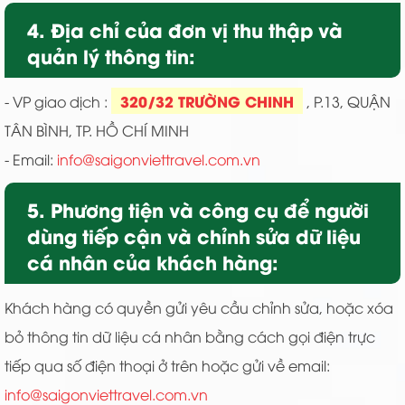
4. Địa chỉ của đơn vị thu thập và
quản lý thông tin:
320/32 TRƯỜNG CHINH
- VP giao dịch :
, P.13, QUẬN
TÂN BÌNH, TP. HỒ CHÍ MINH
- Email:
info@saigonviettravel.com.vn
5. Phương tiện và công cụ để người
dùng tiếp cận và chỉnh sửa dữ liệu
cá nhân của khách hàng:
Khách hàng có quyền gửi yêu cầu chỉnh sửa, hoặc xóa
bỏ thông tin dữ liệu cá nhân bằng cách gọi điện trực
tiếp qua số điện thoại ở trên hoặc gửi về email:
info@saigonviettravel.com.vn