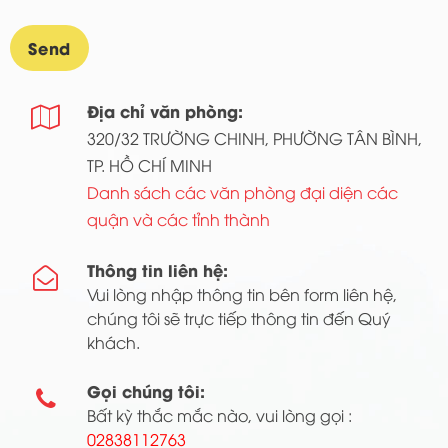
Địa chỉ văn phòng:

320/32 TRƯỜNG CHINH, PHƯỜNG TÂN BÌNH,
TP. HỒ CHÍ MINH
Danh sách các văn phòng đại diện các
quận và các tỉnh thành
Thông tin liên hệ:

Vui lòng nhập thông tin bên form liên hệ,
chúng tôi sẽ trực tiếp thông tin đến Quý
khách.
Gọi chúng tôi:

Bất kỳ thắc mắc nào, vui lòng gọi :
02838112763