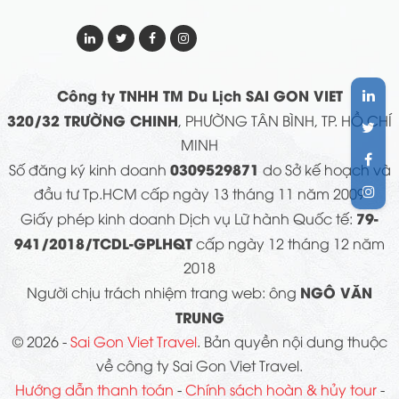
Công ty TNHH TM Du Lịch SAI GON VIET
320/32 TRƯỜNG CHINH
, PHƯỜNG TÂN BÌNH, TP. HỒ CHÍ
MINH
0309529871
Số đăng ký kinh doanh
do Sở kế hoạch và
đầu tư Tp.HCM cấp ngày 13 tháng 11 năm 2009
79-
Giấy phép kinh doanh Dịch vụ Lữ hành Quốc tế:
941/2018/TCDL-GPLHQT
cấp ngày 12 tháng 12 năm
2018
NGÔ VĂN
Người chịu trách nhiệm trang web: ông
TRUNG
© 2026 -
Sai Gon Viet Travel
. Bản quyền nội dung thuộc
về công ty Sai Gon Viet Travel.
Hướng dẫn thanh toán
-
Chính sách hoàn & hủy tour
-