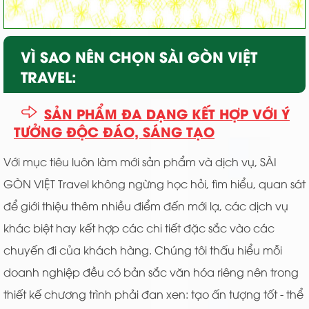
VÌ SAO NÊN CHỌN SÀI GÒN VIỆT
TRAVEL:
SẢN PHẨM ĐA DẠNG KẾT HỢP VỚI Ý
TƯỞNG ĐỘC ĐÁO, SÁNG TẠO
Với mục tiêu luôn làm mới sản phẩm và dịch vụ, SÀI
GÒN VIỆT Travel không ngừng học hỏi, tìm hiểu, quan sát
để giới thiệu thêm nhiều điểm đến mới lạ, các dịch vụ
khác biệt hay kết hợp các chi tiết đặc sắc vào các
chuyến đi của khách hàng. Chúng tôi thấu hiểu mỗi
doanh nghiệp đều có bản sắc văn hóa riêng nên trong
thiết kế chương trình phải đan xen: tạo ấn tượng tốt - thể