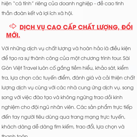
hiện “cá tính” riêng của doanh nghiệp - đề cao tinh
thần đoàn kết và lợi ích xã hội.
DỊCH VỤ CAO CẤP CHẤT LƯỢNG, ĐỔI
MỚI.
Với những dịch vụ chất lượng và hoàn hảo là điều kiện
để tạo ra sự thành công của một chương trình tour. Sài
Gòn Việt Travel luôn cố gắng tiềm hiểu, khảo sát, kiểm
tra, lựa chọn các tuyến điểm, đánh giá và cải thiện chất
lượng dịch vụ cùng với các nhà cung ứng dịch vụ. song
song với việc đào tạo và không ngừng trao dồi kinh
nghiệm cho đội ngũ nhân viên. Các sản phẩm trực tiếp
đến tay người tiêu dùng qua trang mạng trực tuyến,
khách dàng dễ dàng tìm kiếm, trao đổi, lựa chọn và
thanh toán.