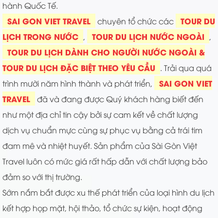
hành Quốc Tế.
SAI GON VIET TRAVEL
TOUR DU
chuyên tổ chức các
LỊCH TRONG NƯỚC
TOUR DU LỊCH NƯỚC NGOÀI
,
,
TOUR DU LỊCH DÀNH CHO NGƯỜI NƯỚC NGOÀI &
TOUR DU LỊCH ĐẶC BIỆT THEO YÊU CẦU
. Trải qua quá
SAI GON VIET
trình mười năm hình thành và phát triển,
TRAVEL
đã và đang được Quý khách hàng biết đến
như một địa chỉ tin cậy bởi sự cam kết về chất lượng
dịch vụ chuẩn mực cùng sự phục vụ bằng cả trái tim
đam mê và nhiệt huyết. Sản phẩm của Sài Gòn Việt
Travel luôn có mức giá rất hấp dẫn với chất lượng bảo
đảm so với thị trường.
Sớm nắm bắt được xu thế phát triển của loại hình du lịch
kết hợp họp mặt, hội thảo, tổ chức sự kiện, hoạt động