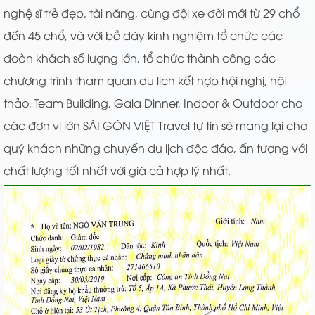
nghệ sĩ trẻ đẹp, tài năng, cùng đội xe đời mới từ 29 chổ
đến 45 chổ, và với bề dày kinh nghiệm tổ chức các
đoàn khách số lượng lớn, tổ chức thành công các
chương trình tham quan du lịch kết hợp hội nghị, hội
thảo, Team Building, Gala Dinner, Indoor & Outdoor cho
các đơn vị lớn SÀI GÒN VIỆT Travel tự tin sẽ mang lại cho
quý khách những chuyến du lịch độc đáo, ấn tượng với
chất lượng tốt nhất với giá cả hợp lý nhất.