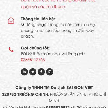
quận và các tỉnh thành
Thông tin liên hệ:

Vui lòng nhập thông tin bên form liên hệ,
chúng tôi sẽ trực tiếp thông tin đến Quý
khách.
Gọi chúng tôi:

Bất kỳ thắc mắc nào, vui lòng gọi :
02838112763
Công ty TNHH TM Du Lịch SAI GON VIET
320/32 TRƯỜNG CHINH
, PHƯỜNG TÂN BÌNH, TP. HỒ CHÍ
MINH
0309529871
Số đăng ký kinh doanh
do Sở kế hoạch và