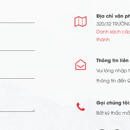
Địa chỉ văn p

320/32 TRƯỜNG
Danh sách các
thành
Thông tin liên

Vui lòng nhập t
thông tin đến 
Gọi chúng tôi

Bất kỳ thắc mắc