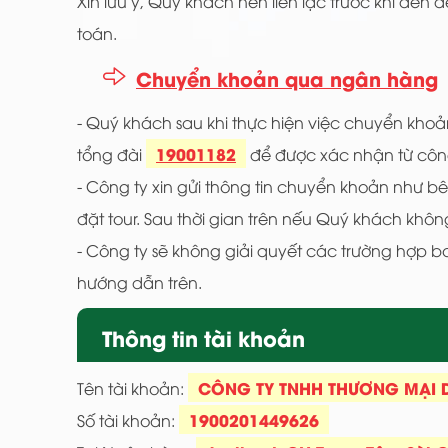
Xin lưu ý, Quý khách nên liên lạc trước khi đến 
toán.
Chuyển khoản qua ngân hàng
- Quý khách sau khi thực hiện việc chuyển khoả
19001182
tổng đài
để được xác nhận từ công
- Công ty xin gửi thông tin chuyển khoản như bê
đặt tour. Sau thời gian trên nếu Quý khách khô
- Công ty sẽ không giải quyết các trường hợp 
hướng dẫn trên.
Thông tin tài khoản
CÔNG TY TNHH THƯƠNG MẠI DU
Tên tài khoản:
1900201449626
Số tài khoản: