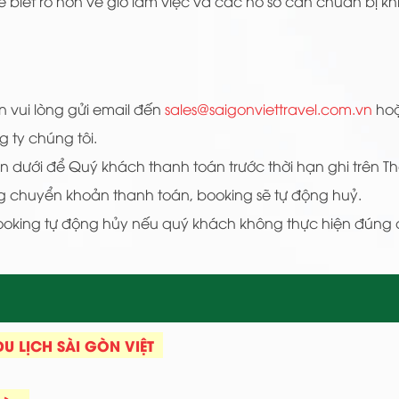
để biết rõ hơn về giờ làm việc và các hồ sơ cần chuẩn bị kh
n vui lòng gửi email đến
sales@saigonviettravel.com.vn
hoặ
 ty chúng tôi.
n dưới để Quý khách thanh toán trước thời hạn ghi trên Th
ng chuyển khoản thanh toán, booking sẽ tự động huỷ.
booking tự động hủy nếu quý khách không thực hiện đúng
 LỊCH SÀI GÒN VIỆT