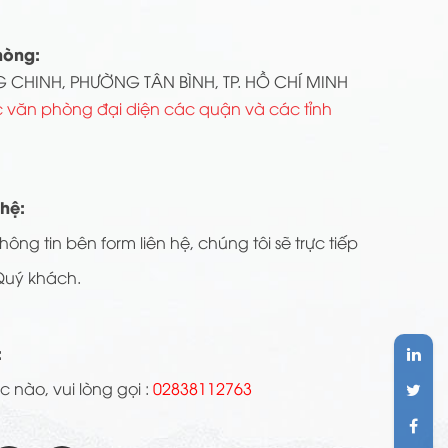
hòng:
 CHINH, PHƯỜNG TÂN BÌNH, TP. HỒ CHÍ MINH
 văn phòng đại diện các quận và các tỉnh
 hệ:
hông tin bên form liên hệ, chúng tôi sẽ trực tiếp
Quý khách.
:
 nào, vui lòng gọi :
02838112763