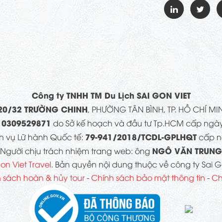
Công ty TNHH TM Du Lịch SAI GON VIET
20/32 TRƯỜNG CHINH
, PHƯỜNG TÂN BÌNH, TP. HỒ CHÍ MI
0309529871
h
do Sở kế hoạch và đầu tư Tp.HCM cấp ngày
79-941/2018/TCDL-GPLHQT
h vụ Lữ hành Quốc tế:
cấp n
NGÔ VĂN TRUNG
Người chịu trách nhiệm trang web: ông
on Viet Travel
. Bản quyền nội dung thuộc về công ty Sai Go
 sách hoàn & hủy tour
-
Chính sách bảo mật thông tin
-
Ch