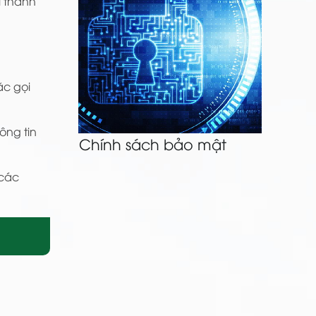
i thanh
c gọi
ông tin
Chính sách bảo mật
 các