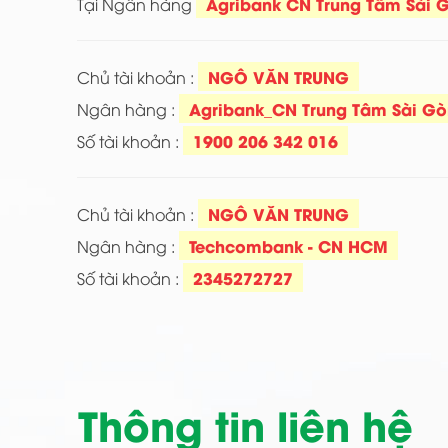
Agribank CN Trung Tâm Sài 
Tại Ngân hàng
NGÔ VĂN TRUNG
Chủ tài khoản :
Agribank_CN Trung Tâm Sài Gò
Ngân hàng :
1900 206 342 016
Số tài khoản :
NGÔ VĂN TRUNG
Chủ tài khoản :
Techcombank - CN HCM
Ngân hàng :
2345272727
Số tài khoản :
Thông tin liên hệ