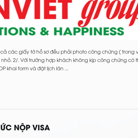
 cả các giấy tờ hồ sơ đều phải photo công chứng ( trong 
t nhỏ. 2/. Với trường hợp khách không kịp công chứng có 
 khai form và đặt lịch lăn ...
HỨC NỘP VISA