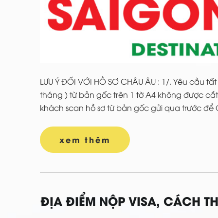
LƯU Ý ĐỐI VỚI HỒ SƠ CHÂU ÂU : 1/. Yêu cầu tất
tháng ) từ bản gốc trên 1 tờ A4 không được cắ
khách scan hồ sơ từ bản gốc gửi qua trước để OP
xem thêm
ĐỊA ĐIỂM NỘP VISA, CÁCH T