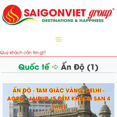
Quốc tế
Ấn Độ (1)
ẤN ĐỘ - TAM GIÁC VÀNG: DELHI -
AGRA - JAIPUR (5 ĐÊM KHÁCH SẠN 4
SAO)