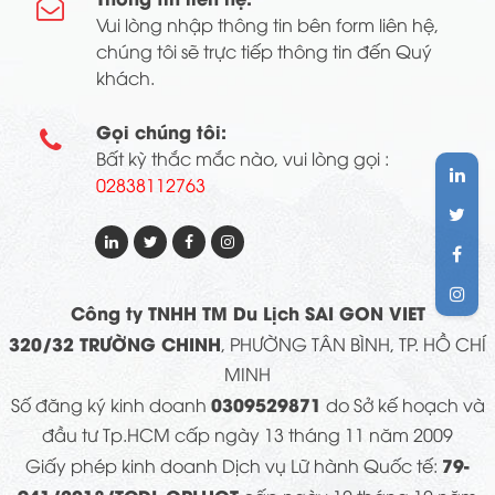

Vui lòng nhập thông tin bên form liên hệ,
chúng tôi sẽ trực tiếp thông tin đến Quý
khách.
Gọi chúng tôi:

Bất kỳ thắc mắc nào, vui lòng gọi :
02838112763
Công ty TNHH TM Du Lịch SAI GON VIET
320/32 TRƯỜNG CHINH
, PHƯỜNG TÂN BÌNH, TP. HỒ CHÍ
MINH
0309529871
Số đăng ký kinh doanh
do Sở kế hoạch và
đầu tư Tp.HCM cấp ngày 13 tháng 11 năm 2009
79-
Giấy phép kinh doanh Dịch vụ Lữ hành Quốc tế: