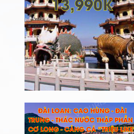
13,990K
ĐÀI LOAN: CAO HÙNG - ĐÀI
TRUNG - THÁC NƯỚC THẬP PHẦN 
CƠ LONG - CẢNG CÁ “TRIỆU LIKE