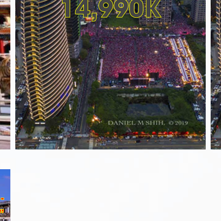
14,990K
-
”