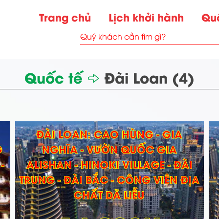
Trang chủ
Lịch khởi hành
Qu
Quốc tế
Đài Loan (4)
ĐÀI LOAN: CAO HÙNG - GIA
G
NGHĨA - VƯỜN QUỐC GIA
-
ALISHAN - HINOKI VILLAGE - ĐÀI
TRUNG - ĐÀI BẮC - CÔNG VIÊN ĐỊA
CHẤT DÃ LIỄU