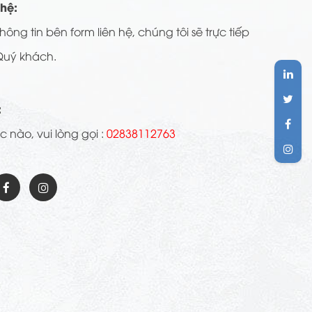
 hệ:
hông tin bên form liên hệ, chúng tôi sẽ trực tiếp
Quý khách.
:
 nào, vui lòng gọi :
02838112763