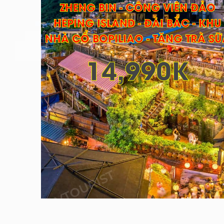
ZHENG BIN - CÔNG VIÊN ĐẢO
HEPING ISLAND - ĐÀI BẮC - KHU
NHÀ CỔ BOPILIAO - TẶNG TRÀ SỮ
14,990K