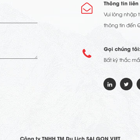
Thông tin liên

Vui lòng nhập t
thông tin đến 
Gọi chúng tôi

Bất kỳ thắc mắc
Công ty TNHH TM Du Lịch SAI GON VIET