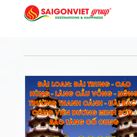
ĐÀI LOAN: ĐÀI TRUNG - CAO
HÙNG - LÀNG CẦU VỒNG - NÔN
TRƯỜNG THANH CẢNH - ĐÀI BẮC 
CÔNG VIÊN DƯƠNG MINH SƠN -
BẢO TÀNG CỐ CUNG