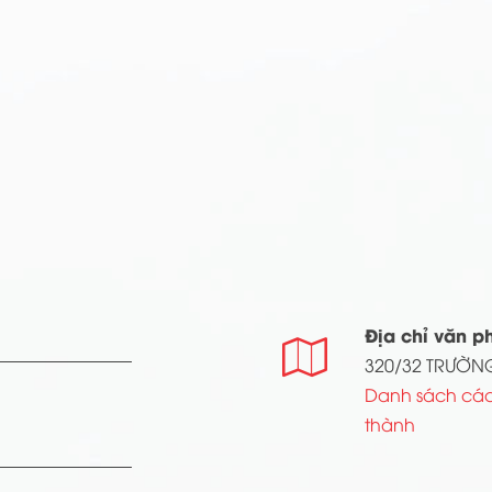
Địa chỉ văn p

320/32 TRƯỜNG
Danh sách các
thành