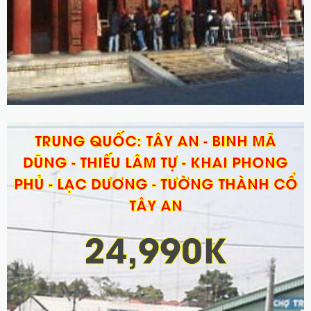
TRUNG QUỐC: TÂY AN - BINH MÃ
DŨNG - THIẾU LÂM TỰ - KHAI PHONG
PHỦ - LẠC DƯƠNG - TƯỜNG THÀNH CỔ
TÂY AN
24,990K