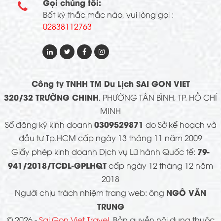
Gọi chúng tôi:

Bất kỳ thắc mắc nào, vui lòng gọi :
02838112763
Công ty TNHH TM Du Lịch SAI GON VIET
320/32 TRƯỜNG CHINH
, PHƯỜNG TÂN BÌNH, TP. HỒ CHÍ
MINH
0309529871
Số đăng ký kinh doanh
do Sở kế hoạch và
đầu tư Tp.HCM cấp ngày 13 tháng 11 năm 2009
79-
Giấy phép kinh doanh Dịch vụ Lữ hành Quốc tế:
941/2018/TCDL-GPLHQT
cấp ngày 12 tháng 12 năm
2018
NGÔ VĂN
Người chịu trách nhiệm trang web: ông
TRUNG
© 2026 -
Sai Gon Viet Travel
. Bản quyền nội dung thuộc