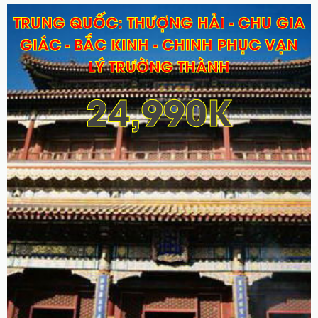
TRUNG QUỐC: THƯỢNG HẢI - CHU GIA
GIÁC - BẮC KINH - CHINH PHỤC VẠN
LÝ TRƯỜNG THÀNH
24,990K