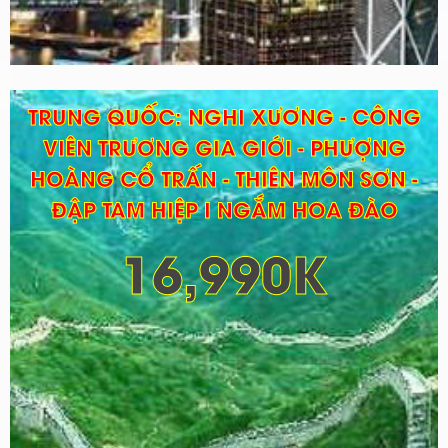
TRUNG QUỐC: NGHI XƯƠNG - CÔNG
VIÊN TRƯƠNG GIA GIỚI - PHƯỢNG
HOÀNG CỔ TRẤN - THIÊN MÔN SƠN -
ĐẬP TAM HIỆP I NGẮM HOA ĐÀO
16,990K