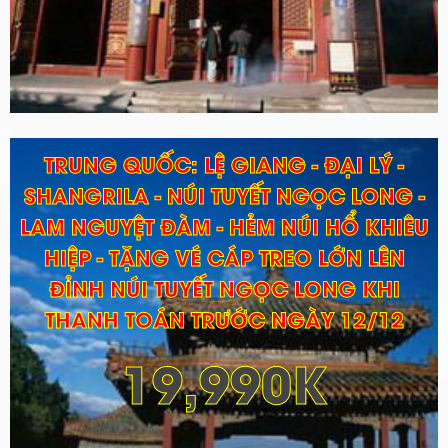
TRUNG QUỐC: LỆ GIANG - ĐẠI LÝ -
SHANGRILA - NÚI TUYẾT NGỌC LONG -
LAM NGUYỆT ĐÀM - HẺM NÚI HỔ KHIÊU
HIỆP - TẶNG VÉ CÁP TREO LỚN LÊN
ĐỈNH NÚI TUYẾT NGỌC LONG KHI
THANH TOÁN TRƯỚC NGÀY 12/12
19,990K