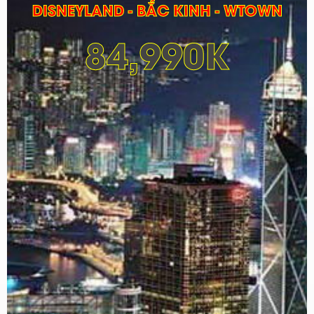
DISNEYLAND - BẮC KINH - WTOWN
84,990K