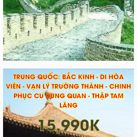
TRUNG QUỐC: BẮC KINH - DI HÒA
VIÊN - VẠN LÝ TRƯỜNG THÀNH - CHINH
PHỤC CƯ DUNG QUAN - THẬP TAM
LĂNG
15,990K