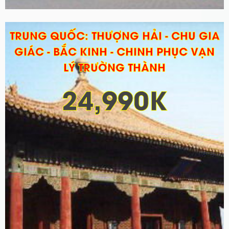
TRUNG QUỐC: THƯỢNG HẢI - CHU GIA
GIÁC - BẮC KINH - CHINH PHỤC VẠN
LÝ TRƯỜNG THÀNH
24,990K