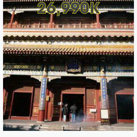
26,990K