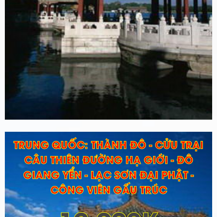
TRUNG QUỐC: THÀNH ĐÔ - CỬU TRẠI
CÂU THIÊN ĐƯỜNG HẠ GIỚI - ĐÔ
GIANG YỂN - LẠC SƠN ĐẠI PHẬT -
CÔNG VIÊN GẤU TRÚC