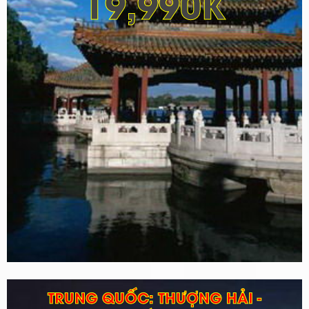
19,990K
TRUNG QUỐC: THƯỢNG HẢI -