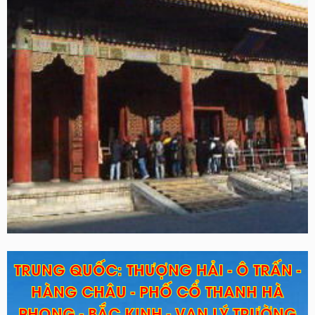
TRUNG QUỐC: THƯỢNG HẢI - Ô TRẤN -
HÀNG CHÂU - PHỐ CỔ THANH HÀ
PHONG - BẮC KINH - VẠN LÝ TRƯỜNG