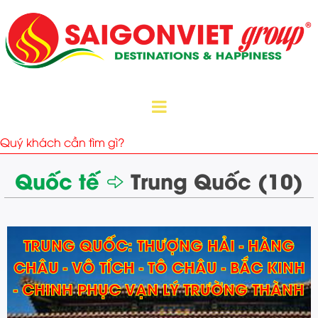
Quốc tế
Trung Quốc (10)
TRUNG QUỐC: THƯỢNG HẢI - HÀNG
CHÂU - VÔ TÍCH - TÔ CHÂU - BẮC KINH
- CHINH PHỤC VẠN LÝ TRƯỜNG THÀNH