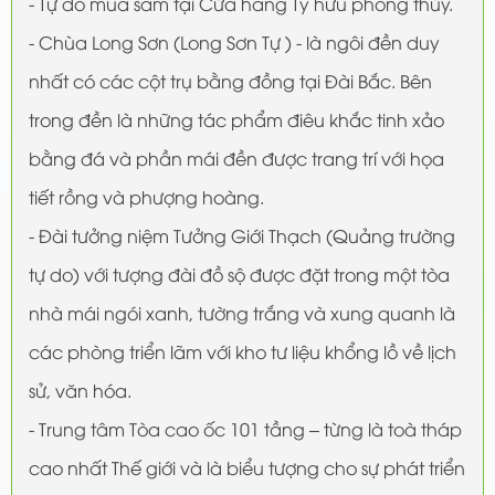
- Tự do mua sắm tại Cửa hàng Tỳ hưu phong thủy.
- Chùa Long Sơn (Long Sơn Tự ) - là ngôi đền duy
nhất có các cột trụ bằng đồng tại Đài Bắc. Bên
trong đền là những tác phẩm điêu khắc tinh xảo
bằng đá và phần mái đền được trang trí với họa
tiết rồng và phượng hoàng.
- Đài tưởng niệm Tưởng Giới Thạch (Quảng trường
tự do) với tượng đài đồ sộ được đặt trong một tòa
nhà mái ngói xanh, tường trắng và xung quanh là
các phòng triển lãm với kho tư liệu khổng lồ về lịch
sử, văn hóa.
- Trung tâm Tòa cao ốc 101 tầng – từng là toà tháp
cao nhất Thế giới và là biểu tượng cho sự phát triển