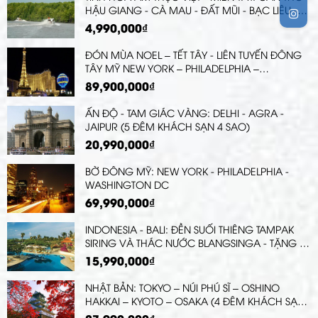
HẬU GIANG - CÀ MAU - ĐẤT MŨI - BẠC LIÊU -
SÓC TRĂNG (THƯỞNG THỨC MÓN ĂN TIÊU BIỂU
4,990,000₫
TRÊN BẢN ĐỒ ẨM THỰC VIỆT)
ĐÓN MÙA NOEL – TẾT TÂY - LIÊN TUYẾN ĐÔNG
TÂY MỸ NEW YORK – PHILADELPHIA –
DELAWARE – WASHINGTON DC LAS VEGAS –
89,900,000₫
QUẬN CAM - LOS ANGELES PHƯỚC LỘC THỌ -
MEXICO – SAN DIEGO
ẤN ĐỘ - TAM GIÁC VÀNG: DELHI - AGRA -
JAIPUR (5 ĐÊM KHÁCH SẠN 4 SAO)
20,990,000₫
BỜ ĐÔNG MỸ: NEW YORK - PHILADELPHIA -
WASHINGTON DC
69,990,000₫
INDONESIA - BALI: ĐỀN SUỐI THIÊNG TAMPAK
SIRING VÀ THÁC NƯỚC BLANGSINGA - TẶNG 1
LẦN SWING
15,990,000₫
NHẬT BẢN: TOKYO – NÚI PHÚ SĨ – OSHINO
HAKKAI – KYOTO – OSAKA (4 ĐÊM KHÁCH SẠN)
| TRẢI NGHIỆM SHINKANSEN & XEM BIỂU DIỄN