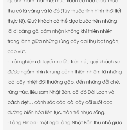
quanh năm mát mẻ; mùa xuân có hoa đào, mùa
thu có lá vàng và lá đỏ (Tùy thuộc tình hình thời tiết
thực tế). Quý khách có thể dạo bước trên những
lối đi bằng gỗ, cảm nhận không khí thiên nhiên
trong lành giữa những rừng cây đại thụ bạt ngàn,
cao vút.
- Trải nghiệm đi tuyến xe lửa trên núi, quý khách sẽ
được ngắm nhìn khung cảnh thiên nhiên: từ những
loài cây nhiệt đới thường gặp, đến những đồi chè,
rừng trúc, liễu sam Nhật Bản, cối đỏ Đài Loan và
bách dẹt… cảnh sắc các loài cây cối suốt dọc
đường biến hóa liên tục, tràn trề nhựa sống.
- Làng Hinoki - một ngôi làng Nhật Bản thu nhỏ giữa