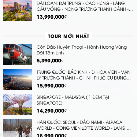
ĐÀI LOAN: ĐÀI TRUNG - CAO HÙNG - LÀNG
CẦU VỒNG - NÔNG TRƯỜNG THANH CẢNH -
ĐÀI BẮC - CÔNG VIÊN DƯƠNG MINH SƠN -
13,990,000₫
BẢO TÀNG CỐ CUNG
TOUR MỚI NHẤT
Côn Đảo Huyền Thoại - Hành Hương Vùng
Đất Tâm Linh
5,390,000₫
TRUNG QUỐC: BẮC KINH - DI HÒA VIÊN - VẠN
LÝ TRƯỜNG THÀNH - CHINH PHỤC CƯ DUNG
QUAN - THẬP TAM LĂNG
15,990,000₫
SINGAPORE - MALAYSIA ( 1 ĐÊM TẠI
SINGAPORE)
14,290,000₫
HÀN QUỐC: SEOUL - ĐẢO NAMI - ALPACA
WORLD - CÔNG VIÊN LOTTE WORLD - LÀNG CỔ
EUNPYEONG HANOK (3 ĐÊM KHÁCH SẠN) |
18,990,000₫