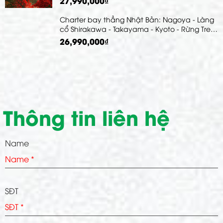
27,990,000₫
GEISHA | TRẢI NGHIỆM TRÀ ĐẠO VÀ MẶC
YUKATA DẠO PHỐ
Charter bay thẳng Nhật Bản: Nagoya - Làng
cổ Shirakawa - Takayama - Kyoto - Rừng Tre
Arashiyama - Kobe - Osaka - Nara
26,990,000₫
Thông tin liên hệ
Name
SĐT