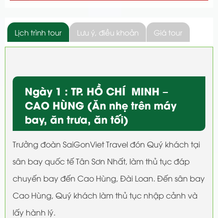
Lịch trình tour
Lưu ý, điều khoản
Giá tour
Ngày 1 : TP. HỒ CHÍ
MINH –
CAO HÙNG (Ăn nhẹ trên máy
bay, ăn trưa, ăn tối)
Trưởng đoàn SaiGonViet Travel đón Quý khách tại
sân bay quốc tế Tân Sơn Nhất, làm thủ tục đáp
chuyến bay đến Cao Hùng, Đài Loan. Đến sân bay
Cao Hùng, Quý khách làm thủ tục nhập cảnh và
lấy hành lý.