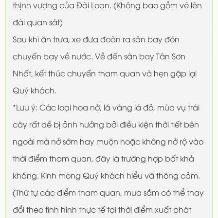
thịnh vượng của Đài Loan. (Không bao gồm vé lên
đài quan sát)
Sau khi ăn trưa, xe đưa đoàn ra sân bay đón
chuyến bay về nước. Về đến sân bay Tân Sơn
Nhất, kết thúc chuyến tham quan và hẹn gặp lại
Quý khách.
*Lưu ý: Các loại hoa nở, lá vàng lá đỏ, mùa vụ trái
cây rất dễ bị ảnh hưởng bởi điều kiện thời tiết bên
ngoài mà nở sớm hay muộn hoặc không nở rộ vào
thời điểm tham quan, đây là trường hợp bất khả
kháng. Kính mong Quý khách hiểu và thông cảm.
(Thứ tự các điểm tham quan, mua sắm có thể thay
đổi theo tình hình thực tế tại thời điểm xuất phát