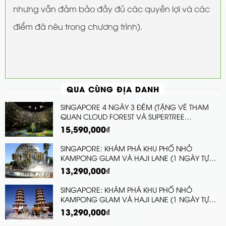
nhưng vẫn đảm bảo đầy đủ các quyền lợi và các
điểm đã nêu trong chương trình).
QUA CÙNG ĐỊA DANH
SINGAPORE 4 NGÀY 3 ĐÊM (TẶNG VÉ THAM
QUAN CLOUD FOREST VÀ SUPERTREE
OBSERVATORY, KHU VƯỜN GIÁC QUAN
15,590,000₫
SENSORY SCAPE)
SINGAPORE: KHÁM PHÁ KHU PHỐ NHỎ
KAMPONG GLAM VÀ HAJI LANE (1 NGÀY TỰ
DO)
13,290,000₫
SINGAPORE: KHÁM PHÁ KHU PHỐ NHỎ
KAMPONG GLAM VÀ HAJI LANE (1 NGÀY TỰ
DO)
13,290,000₫