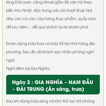
lòng Đài Loan. Làng Hinoki gồm 28 căn hộ theo
kiến trúc Nhật, đặc trưng với cửa trượt Shoji. Nơi
đây còn có các cửa hàng thực phẩm, quầy bán
đồ lưu niệm… để quý khách tự do khám phá.
Đoàn dùng bữa trưa và bữa tối tại nhà hàng địa
phương. Sau đó về khách sạn nhận phòng nghỉ
ngơi.
Nghỉ đêm tại Gia Nghĩa.
Ngày 3 : GIA NGHĨA – NAM ĐẦU
– ĐÀI TRUNG (Ăn sáng, trưa)
Sau khi dùng bữa sáng và làm thủ tục trả phòng