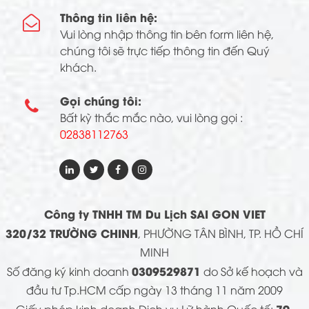
Thông tin liên hệ:

Vui lòng nhập thông tin bên form liên hệ,
chúng tôi sẽ trực tiếp thông tin đến Quý
khách.
Gọi chúng tôi:

Bất kỳ thắc mắc nào, vui lòng gọi :
02838112763
Công ty TNHH TM Du Lịch SAI GON VIET
320/32 TRƯỜNG CHINH
, PHƯỜNG TÂN BÌNH, TP. HỒ CHÍ
MINH
0309529871
Số đăng ký kinh doanh
do Sở kế hoạch và
đầu tư Tp.HCM cấp ngày 13 tháng 11 năm 2009
79-