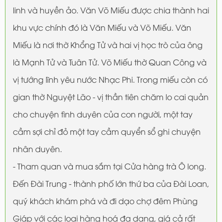
linh và huyền ảo. Văn Võ Miếu được chia thành hai
khu vực chính đó là Văn Miếu và Võ Miếu. Văn
Miếu là nơi thờ Khổng Tử và hai vị học trò của ông
là Mạnh Tử và Tuân Tử. Võ Miếu thờ Quan Công và
vị tướng lĩnh yêu nước Nhạc Phi. Trong miếu còn có
gian thờ Nguyệt Lão - vị thần tiên chăm lo cai quản
cho chuyện tình duyên của con người, một tay
cầm sợi chỉ đỏ một tay cầm quyển sổ ghi chuyện
nhân duyên.
- Tham quan và mua sắm tại Cửa hàng trà Ô long.
Đến Đài Trung - thành phố lớn thứ ba của Đài Loan,
quý khách khám phá và đi dạo chợ đêm Phùng
Giáp với các loại hàng hoá đa dạng, giá cả rất