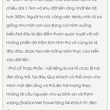
chiều dài 1.7km và khu đất liền rộng nhất lên tới
hơn 300m. Người ta nói, công viên Yehliu nhìn từ xa
giống như một con rùa đang cúi mình xuống
biển.Nơi đây là địa điểm tham quan tuyệt vời với
những phiến đá trầm tích hình thù vô cùng kỳ dị
độc đáo, được tạo nên bởi sự xâm thực của biển
vào đất liền.
- Phố cổ Thập Phần - nổi tiếng là nơi tổ chức lễ hội
đèn lồng trời. Tại đây, Quý khách có thể chọn cho
mình một đèn lồng và thả lên trời mang theo
những lời cầu nguyện cho sự bình an và thịnh
vượng (SaiGonViet Travel tặng 04 khách 01 đèn