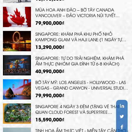
TRẢI NGHIỆM MẶC HANBOK TẠI CUNG ĐIỆN
GYEONGBOK
MÙA HOA ANH ĐÀO – BỜ TÂY CANADA
VANCOUVER – ĐẢO VICTORIA NÚI TUYẾT
WHISTLER - WHITE ROCK PIER
79,900,000₫
SINGAPORE: KHÁM PHÁ KHU PHỐ NHỎ
KAMPONG GLAM VÀ HAJI LANE (1 NGÀY TỰ
DO)
13,290,000₫
SINGAPORE: TỰ DO TRẢI NGHIỆM, KHÁM PHÁ
ẨM THỰC (NHÓM GIA ĐÌNH TỪ 6-8 KHÁCH)
40,990,000₫
BỜ TÂY MỸ: LOS ANGELES - HOLLYWOOD - LAS
VEGAS - GRAND CANYON - UNIVERSAL STUDIO
- SAN JOSE - SAN FRANCISCO ( TẶNG VÉ
79,990,000₫
VỌNG CẢNH SKYWALK )
SINGAPORE 4 NGÀY 3 ĐÊM (TẶNG VÉ THAM
QUAN CLOUD FOREST VÀ SUPERTREE
OBSERVATORY, KHU VƯỜN GIÁC QUAN
15,590,000₫
SENSORY SCAPE)
TINH HOA ẨM THỰC VIỆT - MIỀN TÂY: CẦN THƠ -