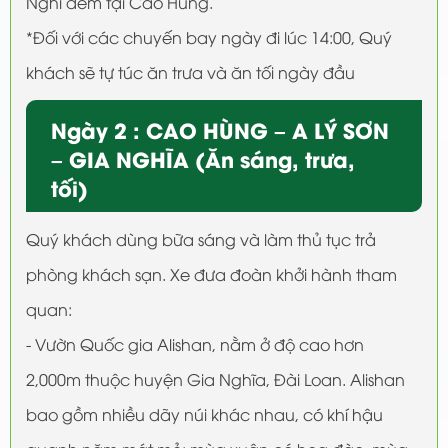
Nghỉ đêm tại Cao Hùng.
*Đối với các chuyến bay ngày đi lúc 14:00, Quý
khách sẽ tự túc ăn trưa và ăn tối ngày đầu
Ngày 2 : CAO HÙNG – A LÝ SƠN
– GIA NGHĨA (Ăn sáng, trưa,
tối)
Quý khách dùng bữa sáng và làm thủ tục trả
phòng khách sạn. Xe đưa đoàn khởi hành tham
quan:
- Vườn Quốc gia Alishan, nằm ở độ cao hơn
2,000m thuộc huyện Gia Nghĩa, Đài Loan. Alishan
bao gồm nhiều dãy núi khác nhau, có khí hậu