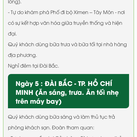
lồng).
- Tự do khám phá Phố đi bộ Ximen – Tây Môn - nơi
có sự kết hợp văn hóa giữa truyền thống và hiện
đại.
Quý khách dùng bữa trưa và bữa tối tại nhà hàng
địa phương.
Nghỉ đêm tại Đài Bắc.
Ngày 5 : ĐÀI BẮC - TP. HỒ CHÍ
MINH (Ăn sáng, trưa. Ăn tối nhẹ
trên máy bay)
Quý khách dùng bữa sáng và làm thủ tục trả
phòng khách sạn. Đoàn tham quan: