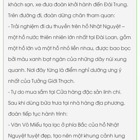
khách sạn, xe đưa đoàn khởi hành đến Đài Trung.
Trên đường đi, đoàn dừng chân tham quan:
- Trải nghiệm đi du thuyền trên hồ Nhật Nguyệt –
một hồ nước thiên nhiên lớn nhất tại Đài Loan, gồm
một hồ lớn và một hồ nhỏ liền nhau, được bao bọc
bởi màu xanh bạt ngàn của những dãy núi xung
quanh. Nơi đây từng là điểm nghỉ dưỡng ưng ý
nhất của Tưởng Giới Thạch.
- Tự do mua sắm tại Cửa hàng đặc sản linh chi.
Sau khi dùng bữa trưa tại nhà hàng địa phương,
đoàn tiếp tục hành trình:
- Văn Võ Miếu tọa lạc ở phía Bắc của hồ Nhật
Nguyệt tuyệt đẹp, tạo nên một khung cảnh lung