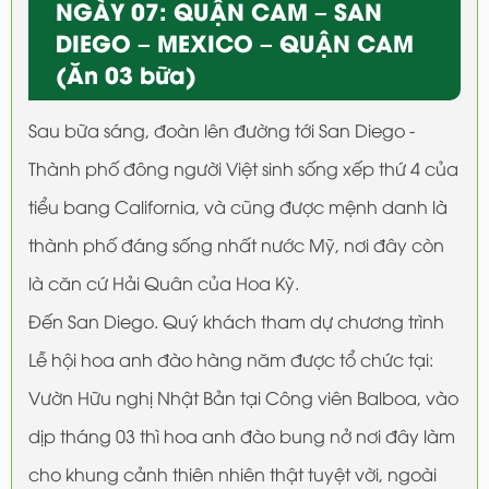
NGÀY 07: QUẬN CAM – SAN
DIEGO – MEXICO – QUẬN CAM
(Ăn 03 bữa)
Sau bữa sáng, đoàn lên đường tới San Diego -
Thành phố đông người Việt sinh sống xếp thứ 4 của
tiểu bang California, và cũng được mệnh danh là
thành phố đáng sống nhất nước Mỹ, nơi đây còn
là căn cứ Hải Quân của Hoa Kỳ.
Đến San Diego. Quý khách tham dự chương trình
Lễ hội hoa anh đào hàng năm được tổ chức tại:
Vườn Hữu nghị Nhật Bản tại Công viên Balboa, vào
dịp tháng 03 thì hoa anh đào bung nở nơi đây làm
cho khung cảnh thiên nhiên thật tuyệt vời, ngoài