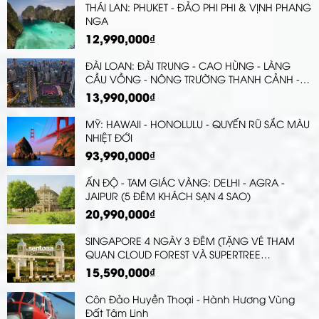
THÁI LAN: PHUKET - ĐẢO PHI PHI & VỊNH PHANG
NGA
12,990,000₫
ĐÀI LOAN: ĐÀI TRUNG - CAO HÙNG - LÀNG
CẦU VỒNG - NÔNG TRƯỜNG THANH CẢNH -
ĐÀI BẮC - CÔNG VIÊN DƯƠNG MINH SƠN -
13,990,000₫
BẢO TÀNG CỐ CUNG
MỸ: HAWAII - HONOLULU - QUYẾN RŨ SẮC MÀU
NHIỆT ĐỚI
93,990,000₫
ẤN ĐỘ - TAM GIÁC VÀNG: DELHI - AGRA -
JAIPUR (5 ĐÊM KHÁCH SẠN 4 SAO)
20,990,000₫
SINGAPORE 4 NGÀY 3 ĐÊM (TẶNG VÉ THAM
QUAN CLOUD FOREST VÀ SUPERTREE
OBSERVATORY, KHU VƯỜN GIÁC QUAN
15,590,000₫
SENSORY SCAPE)
Côn Đảo Huyền Thoại - Hành Hương Vùng
Đất Tâm Linh