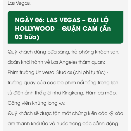
Las Vegas.
NGÀY 06: LAS VEGAS – ĐẠI LỘ
HOLLYWOOD – QUẬN CAM (Ăn
03 bữa)
Quý khách dùng bữa sáng, trả phòng khách sạn,
đoàn khởi hành về Los Angeles thăm quan:
Phim trường Universal Studios (chi phí tự túc) -
trường quay của các bộ phim nổi tiếng trong lịch
sử điện ảnh thế giới như Kingkong, Hàm cá mập,
Công viên khủng long v.v.
Quý khách sẽ được tận mắt chứng kiến các kỹ xảo
âm thanh khói lửa và nước trong các cảnh động