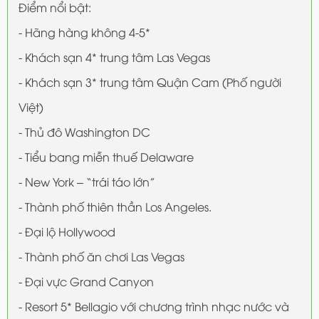
Điểm nổi bật:
- Hãng hàng không 4-5*
- Khách sạn 4* trung tâm Las Vegas
- Khách sạn 3* trung tâm Quận Cam (Phố người
Việt)
- Thủ đô Washington DC
- Tiểu bang miễn thuế Delaware
- New York – “trái táo lớn”
- Thành phố thiên thần Los Angeles.
- Đại lộ Hollywood
- Thành phố ăn chơi Las Vegas
- Đại vực Grand Canyon
- Resort 5* Bellagio với chương trình nhạc nước và