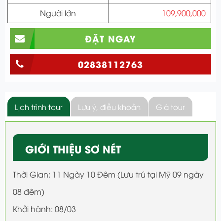
Người lớn
109,900,000
ĐẶT NGAY
02838112763
Lịch trình tour
Lưu ý, điều khoản
Giá tour
GIỚI THIỆU SƠ NÉT
Thời Gian: 11 Ngày 10 Đêm (Lưu trú tại Mỹ 09 ngày
08 đêm)
Khởi hành: 08/03