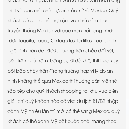
khách sẽ rất ngạc nhiên với bản sắc văn hóa riêng
biệt và các màu sắc rực rỡ của xứ sở Mexico. Quý
khách có cơ hội trải nghiệm văn hóa ẩm thực
truyền thống Mexico với các món nổi tiếng như:
rượu Tequila, Tacos, Chilaquiles, Tortillas - loại bánh
ngô hình tròn dẹt được nướng trên chảo đất sét,
bên trên phủ nấm, bông bí, ớt đỏ khô, thịt heo xay,
bột bắp cháy trộn (Trong trường hợp vì lý do an
ninh không thể qua Mexico thì hướng dẫn viên sẽ
sắp xếp cho quý khách shopping tại khu vực biên
giới, chỉ quý khách nào có visa du lịch B1/B2 nhập
cảnh Mỹ nhiều lần thì mới có thể sang Mexico, quý
khách có thẻ xanh Mỹ bắt buộc phải mang theo