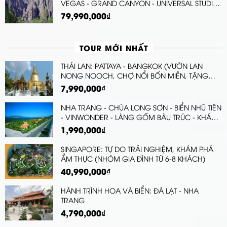
VEGAS - GRAND CANYON - UNIVERSAL STUDIO
- SAN JOSE - SAN FRANCISCO ( TẶNG VÉ
79,990,000₫
VỌNG CẢNH SKYWALK )
TOUR MỚI NHẤT
THÁI LAN: PATTAYA - BANGKOK (VƯỜN LAN
NONG NOOCH, CHỢ NỔI BỐN MIỀN, TẶNG
SHOW COLOSSEUM VÀ BUFFET TẠI BAIYOKE
7,990,000₫
SKY)
NHA TRANG - CHÙA LONG SƠN - BIỂN NHŨ TIÊN
- VINWONDER - LÀNG GỐM BÀU TRÚC - KHÁM
PHÁ CAO TỐC MỚI - KHÁCH SẠN 4 SA
1,990,000₫
SINGAPORE: TỰ DO TRẢI NGHIỆM, KHÁM PHÁ
ẨM THỰC (NHÓM GIA ĐÌNH TỪ 6-8 KHÁCH)
40,990,000₫
HÀNH TRÌNH HOA VÀ BIỂN: ĐÀ LẠT - NHA
TRANG
4,790,000₫