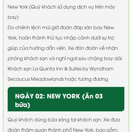
New York (Quý khách sử dụng dịch vụ trên máy
bay)
Do chênh lệch múi giờ đoàn đáp sân bay New
York, hoàn thành thủ tục nhập cảnh dưới sự trợ
giúp của hướng dẫn viên. Xe đón đoàn về nhận
phòng khách sạn và nghỉ ngơi sau chặng bay dài.
Khách sạn La Quinta Inn & Suites by Wyndham
Secaucus Meadowlands hoặc tương đương
NGÀY 02: NEW YORK (Ăn 03
bữa)
Quý khách dùng bữa sáng tại khách sạn. Xe đưa
đoàn thăm quan thành phố New York, bao gồm: