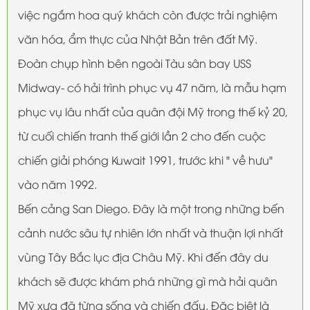
việc ngắm hoa quý khách còn được trải nghiệm
văn hóa, ẩm thực của Nhật Bản trên đất Mỹ.
Đoàn chụp hình bên ngoài Tàu sân bay USS
Midway- có hải trình phục vụ 47 năm, là mẫu hạm
phục vụ lâu nhất của quân đội Mỹ trong thế kỷ 20,
từ cuối chiến tranh thế giới lần 2 cho đến cuộc
chiến giải phóng Kuwait 1991, trước khi " về hưu"
vào năm 1992.
Bến cảng San Diego. Đây là một trong những bến
cảnh nước sâu tự nhiên lớn nhất và thuận lợi nhất
vùng Tây Bắc lục địa Châu Mỹ. Khi đến đây du
khách sẽ được khám phá những gì mà hải quân
Mỹ xưa đã từng sống và chiến đấu. Đặc biệt là