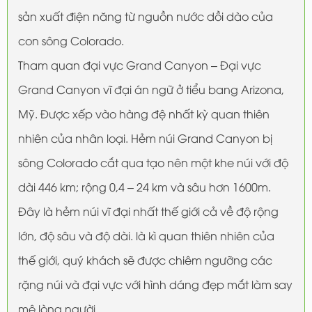
sản xuất điện năng từ nguồn nước dồi dào của
con sông Colorado.
Tham quan đại vực Grand Canyon – Đại vực
Grand Canyon vĩ đại án ngữ ở tiểu bang Arizona,
Mỹ. Được xếp vào hàng đệ nhất kỳ quan thiên
nhiên của nhân loại. Hẻm núi Grand Canyon bị
sông Colorado cắt qua tạo nên một khe núi với độ
dài 446 km; rộng 0,4 – 24 km và sâu hơn 1600m.
Đây là hẻm núi vĩ đại nhất thế giới cả về độ rộng
lớn, độ sâu và độ dài. là kì quan thiên nhiên của
thế giới, quý khách sẽ được chiêm ngưỡng các
rặng núi và đại vực với hình dáng đẹp mắt làm say
mê lòng người.