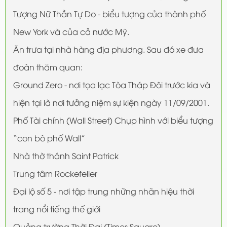
Tượng Nữ Thần Tự Do - biểu tượng của thành phố
New York và của cả nước Mỹ.
Ăn trưa tại nhà hàng địa phương. Sau đó xe đưa
đoàn thăm quan:
Ground Zero - nơi tọa lạc Tòa Tháp Đôi trước kia và
hiện tại là nơi tưởng niệm sự kiện ngày 11/09/2001.
Phố Tài chính (Wall Street) Chụp hình với biểu tượng
“con bò phố Wall”
Nhà thờ thánh Saint Patrick
Trung tâm Rockefeller
Đại lộ số 5 - nơi tập trung những nhãn hiệu thời
trang nổi tiếng thế giới
Quảng trường Thời Đại (Times Square)