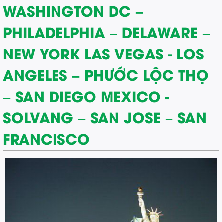
WASHINGTON DC –
PHILADELPHIA – DELAWARE –
NEW YORK LAS VEGAS - LOS
ANGELES – PHƯỚC LỘC THỌ
– SAN DIEGO MEXICO -
SOLVANG – SAN JOSE – SAN
FRANCISCO