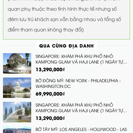
quan phụ thuộc theo tình hình thực tế nhưng số
đêm lưu trú khách sạn vẫn bằng nhau và tổng số
điểm tham quan không thay đổi)
QUA CÙNG ĐỊA DANH
SINGAPORE: KHÁM PHÁ KHU PHỐ NHỎ
KAMPONG GLAM VÀ HAJI LANE (1 NGÀY TỰ
DO)
13,290,000₫
BỜ ĐÔNG MỸ: NEW YORK - PHILADELPHIA -
WASHINGTON DC
69,990,000₫
SINGAPORE: KHÁM PHÁ KHU PHỐ NHỎ
KAMPONG GLAM VÀ HAJI LANE (1 NGÀY TỰ
DO)
13,290,000₫
BỜ TÂY MỸ: LOS ANGELES - HOLLYWOOD - LAS