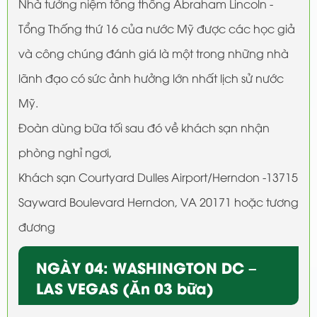
Nhà tưởng niệm tổng thống Abraham Lincoln -
Tổng Thống thứ 16 của nước Mỹ được các học giả
và công chúng đánh giá là một trong những nhà
lãnh đạo có sức ảnh hưởng lớn nhất lịch sử nước
Mỹ.
Đoàn dùng bữa tối sau đó về khách sạn nhận
phòng nghỉ ngơi,
Khách sạn Courtyard Dulles Airport/Herndon -13715
Sayward Boulevard Herndon, VA 20171 hoặc tương
đương
NGÀY 04: WASHINGTON DC –
LAS VEGAS (Ăn 03 bữa)