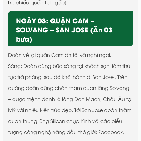
hộ chiếu quốc tịch gốc)
NGÀY 08: QUẬN CAM –
SOLVANG – SAN JOSE (Ăn 03
bữa)
Đoàn về lại quận Cam ăn tối và nghỉ ngơi.
Sáng: Đoàn dùng bữa sáng tại khách sạn, làm thủ
tục trả phòng, sau đó khởi hành đi San Jose . Trên
đường đoàn dừng chân thăm quan làng Solvang
– được mệnh danh là làng Đan Mach, Châu Âu tại
Mỹ với nhiều kiến trúc đẹp. Tới San Jose đoàn thăm
quan thung lũng Silicon chụp hình với các biểu
tượng công nghệ hàng đầu thế giới: Facebook,