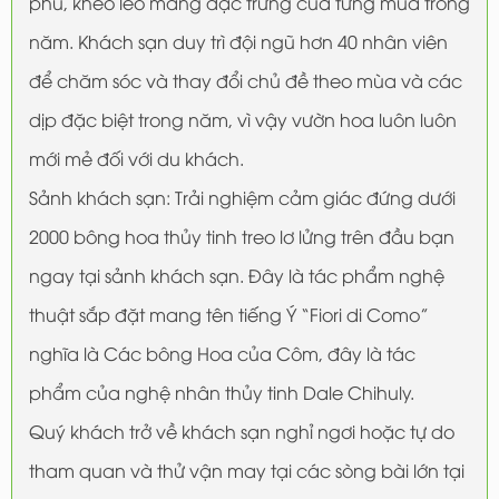
phu, khéo léo mang đặc trưng của từng mùa trong
năm. Khách sạn duy trì đội ngũ hơn 40 nhân viên
để chăm sóc và thay đổi chủ đề theo mùa và các
dịp đặc biệt trong năm, vì vậy vườn hoa luôn luôn
mới mẻ đối với du khách.
Sảnh khách sạn: Trải nghiệm cảm giác đứng dưới
2000 bông hoa thủy tinh treo lơ lửng trên đầu bạn
ngay tại sảnh khách sạn. Đây là tác phẩm nghệ
thuật sắp đặt mang tên tiếng Ý “Fiori di Como”
nghĩa là Các bông Hoa của Côm, đây là tác
phẩm của nghệ nhân thủy tinh Dale Chihuly.
Quý khách trở về khách sạn nghỉ ngơi hoặc tự do
tham quan và thử vận may tại các sòng bài lớn tại