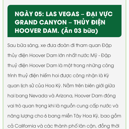
NGÀY 05: LAS VEGAS – ĐẠI VỰC
GRAND CANYON – THỦY ĐIỆN
HOOVER DAM. (Ăn 03 bữa)
Sau bữa sáng, xe đưa đoàn đi tham quan Đập
thủy điện Hoover Dam lớn nhất nước Mỹ - Đập
thuỷ điện Hoover Dam là một trong những công
trình thuỷ điện hiếm hoi được công nhận là Kỳ
quan lịch sử của Hoa Kỳ. Nằm trên biên giới giữa
hai bang Nevada và Arizona, Hoover Dam đóng
vai trò quan trọng khi là nguồn cung cấp nước và
năng lượng cho 6 bang miền Tây Hoa Kỳ, bao gồm
cả California và các thành phố lân cận, đồng thời