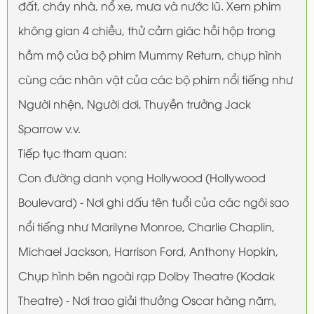
đất, cháy nhà, nổ xe, mưa và nước lũ. Xem phim
không gian 4 chiều, thử cảm giác hồi hộp trong
hầm mộ của bộ phim Mummy Return, chụp hình
cùng các nhân vật của các bộ phim nổi tiếng như
Người nhện, Người dơi, Thuyền trưởng Jack
Sparrow v.v.
Tiếp tục tham quan:
Con đường danh vọng Hollywood (Hollywood
Boulevard) - Nơi ghi dấu tên tuổi của các ngôi sao
nổi tiếng như Marilyne Monroe, Charlie Chaplin,
Michael Jackson, Harrison Ford, Anthony Hopkin,
Chụp hình bên ngoài rạp Dolby Theatre (Kodak
Theatre) - Nơi trao giải thưởng Oscar hàng năm,