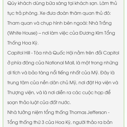
Qúy khách dùng bữa sáng tại khách sạn. Làm thủ
tục trả phòng. Xe đưa đoàn thăm quan thủ đô:
Tham quan và chụp hình bên ngoài: Nhà Trắng
(White House) – nơi làm việc của Đương Kim Tổng
Thống Hoa Kỳ.
Capitol Hill - Tòa nhà Quốc Hội nằm trên đồi Capitol
ở phía đông của National Mall, là một trong những
di tích và bảo tàng nổi tiếng nhất của Mỹ. Đây là
trung tâm của nền dân chủ Mỹ, nơi đặt Hạ viện và
Thượng viện, và là nơi diễn ra các cuộc họp để
soạn thảo luật của đất nước.
Nhà tưởng niệm tổng thống Thomas Jefferson -
Tổng thống thứ 3 của Hoa Kỳ, người thảo ra bản