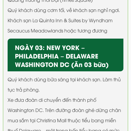
Quý khách dùng cơm tối, về khách sạn nghỉ ngơi.
Khách sạn La Quinta Inn & Suites by Wyndham
Secaucus Meadowlands hoặc tương đương
NGÀY 03: NEW YORK –
PHILADELPHIA – DELAWARE
WASHINGTON DC (Ăn 03 bữa)
Quý khách dùng bữa sáng tại khách sạn. Làm thủ
tục trả phòng.
Xe đưa đoàn di chuyển đến thành phố
Washington DC. Trên đường đoàn ghé dừng chân
mua sắm tại Christina Mall thuộc tiểu bang miễn
thuế Delaware – một trong bốn tiểu bang có mức