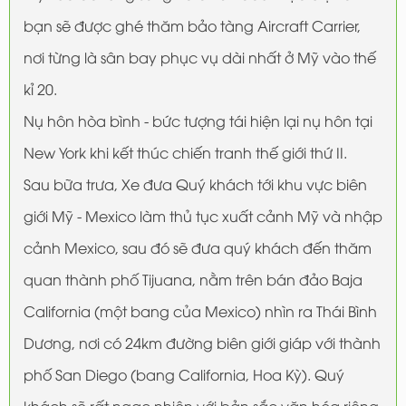
bạn sẽ được ghé thăm bảo tàng Aircraft Carrier,
nơi từng là sân bay phục vụ dài nhất ở Mỹ vào thế
kỉ 20.
Nụ hôn hòa bình - bức tượng tái hiện lại nụ hôn tại
New York khi kết thúc chiến tranh thế giới thứ II.
Sau bữa trưa, Xe đưa Quý khách tới khu vực biên
giới Mỹ - Mexico làm thủ tục xuất cảnh Mỹ và nhập
cảnh Mexico, sau đó sẽ đưa quý khách đến thăm
quan thành phố Tijuana, nằm trên bán đảo Baja
California (một bang của Mexico) nhìn ra Thái Bình
Dương, nơi có 24km đường biên giới giáp với thành
phố San Diego (bang California, Hoa Kỳ). Quý