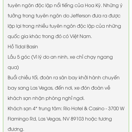
tuyên ngôn độc lập nổi tiếng của Hoa Kỳ. Những ý
tưởng trong tuyên ngôn do Jefferson đưa ra được
lặp lại trong nhiều tuyên ngôn độc lập của những
quốc gia khác trong đó có Việt Nam.
Hồ Tidal Basin
Lầu 5 góc (Vì lý do an ninh, xe chỉ chạy ngang
qua)
Buổi chiều tối, đoàn ra sân bay khởi hành chuyến
bay sang Las Vegas, đến nơi, xe đón đoàn về
khách sạn nhận phòng nghỉ ngơi.
Khách sạn 4* trung tâm: Rio Hotel & Casino - 3700 W
Flamingo Rd, Las Vegas, NV 89103 hoặc tương
đương.