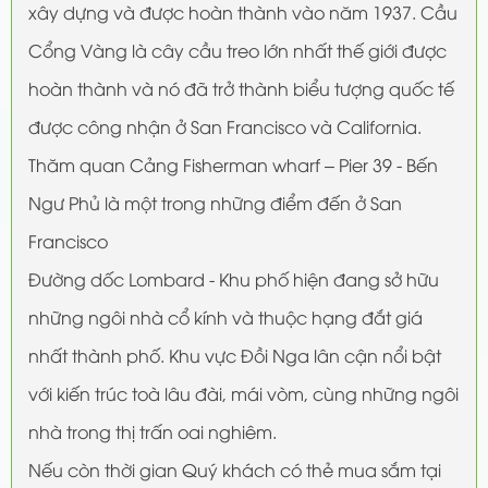
xây dựng và được hoàn thành vào năm 1937. Cầu
Cổng Vàng là cây cầu treo lớn nhất thế giới được
hoàn thành và nó đã trở thành biểu tượng quốc tế
được công nhận ở San Francisco và California.
Thăm quan Cảng Fisherman wharf – Pier 39 - Bến
Ngư Phủ là một trong những điểm đến ở San
Francisco
Đường dốc Lombard - Khu phố hiện đang sở hữu
những ngôi nhà cổ kính và thuộc hạng đắt giá
nhất thành phố. Khu vực Đồi Nga lân cận nổi bật
với kiến trúc toà lâu đài, mái vòm, cùng những ngôi
nhà trong thị trấn oai nghiêm.
Nếu còn thời gian Quý khách có thẻ mua sắm tại