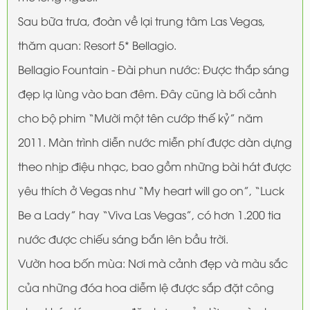
Sau bữa trưa, đoàn về lại trung tâm Las Vegas,
thăm quan: Resort 5* Bellagio.
Bellagio Fountain - Đài phun nước: Được thắp sáng
đẹp lạ lùng vào ban đêm. Đây cũng là bối cảnh
cho bộ phim “Mười một tên cướp thế kỷ” năm
2011. Màn trình diễn nước miễn phí được dàn dựng
theo nhịp điệu nhạc, bao gồm những bài hát được
yêu thích ở Vegas như “My heart will go on”, “Luck
Be a Lady” hay “Viva Las Vegas”, có hơn 1.200 tia
nước được chiếu sáng bắn lên bầu trời.
Vườn hoa bốn mùa: Nơi mà cảnh đẹp và màu sắc
của những đóa hoa diễm lệ được sắp đặt công