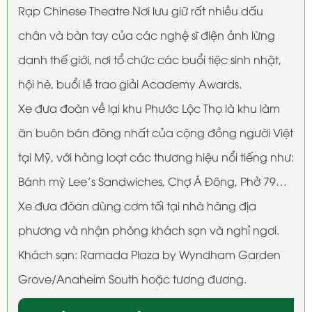
Rạp Chinese Theatre Nơi lưu giữ rất nhiều dấu
chân và bàn tay của các nghệ sĩ điện ảnh lừng
danh thế giới, nơi tổ chức các buổi tiệc sinh nhật,
hội hè, buổi lễ trao giải Academy Awards.
Xe đưa đoàn về lại khu Phước Lộc Thọ là khu làm
ăn buôn bán đông nhất của cộng đồng người Việt
tại Mỹ, với hàng loạt các thương hiệu nổi tiếng như:
Bánh mỳ Lee’s Sandwiches, Chợ Á Đông, Phở 79…
Xe đưa đòan dùng cơm tối tại nhà hàng địa
phương và nhận phòng khách sạn và nghỉ ngơi.
Khách sạn: Ramada Plaza by Wyndham Garden
Grove/Anaheim South hoặc tương đương.