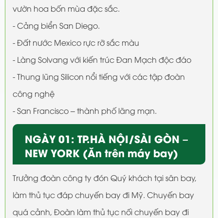
vườn hoa bốn mùa đặc sắc.
- Cảng biển San Diego.
- Đất nước Mexico rực rỡ sắc màu
- Làng Solvang với kiến trúc Đan Mạch độc đáo
- Thung lũng Silicon nổi tiếng với các tập đoàn
công nghệ
- San Francisco – thành phố lãng mạn.
NGÀY 01: TP.HÀ NỘI/SÀI GÒN –
NEW YORK (Ăn trên máy bay)
Trưởng đoàn công ty đón Quý khách tại sân bay,
làm thủ tục đáp chuyến bay đi Mỹ. Chuyến bay
quá cảnh, Đoàn làm thủ tục nối chuyến bay đi