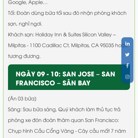
Google, Apple…
Tối: Đoàn dùng bữa tối sau đó nhận phòng khách
sạn, nghỉ ngơi.
Khách sạn: Holiday Inn & Suites Silicon Valley –
Milpitas - 1100 Cadillac Ct, Milpitas, CA 95035 hoặc
tương đương.
NGÀY 09 - 10: SAN JOSE – SAN
FRANCISCO – SÂN BAY
(Ăn 03 bữa)
Sáng: Sau bữa sáng, Quý khách làm thủ tục trả
phòng xe đón đoàn thăm quan San Francisco:
Chụp hình Cầu Cổng Vàng - Cây cầu mất 7 năm