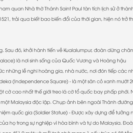
ham quan Nhà thờ Thánh Saint Paul tàn tích lịch sử ở thàn
, trải qua biết bao biến đổi của thời gian, hiện nó trở 
. Sau đó, khởi hành tiến về Kualalumpur, đoàn dừng châ
alace) là nơi sinh sống của Quốc Vương và Hoàng hậu
hức những lễ nghi hoàng gia, nhà nước, nơi đón tiếp các n
rdeka (Independence Square) - là một sân cỏ xanh mướt 
ột cờ cao nhất thế giới treo lá cờ tổ quốc bay phấp phới. 
ề một Malaysia độc lập. Chụp ảnh bên ngoài Thánh đường
niệm quốc gia (Soldier Statue) - Được xây dựng để tưởng 
của họ trong sự nghiệp vì hòa bình và tự do Malaysia. Đo
 cao 451,9 mét và mỗi toà nhà mang 1 cấu trúc có 88 tần