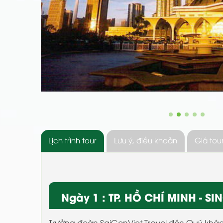
Lịch trình tour
Lưu ý, điều khoản
Giá tou
Ngày 1 : TP. HỒ CHÍ MINH - SI
Trưởng đoàn SaiGonViet Travel đón Quý khác