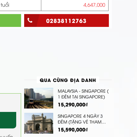
 tuổi
4,647,000
02838112763
QUA CÙNG ĐỊA DANH
MALAYSIA - SINGAPORE (
1 ĐÊM TẠI SINGAPORE)
15,290,000₫
SINGAPORE 4 NGÀY 3
ĐÊM (TẶNG VÉ THAM
QUAN CLOUD FOREST VÀ
15,590,000₫
SUPERTREE OBSERVATORY,
chuyến