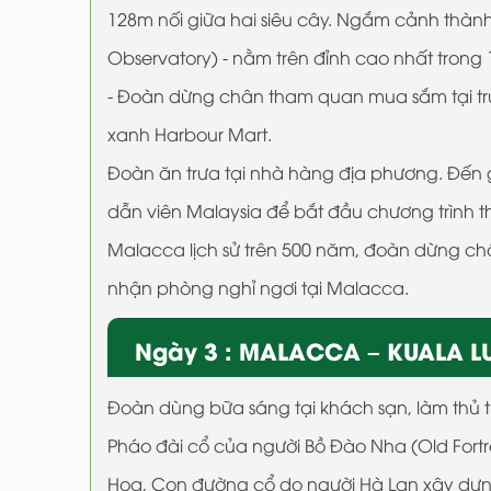
128m nối giữa hai siêu cây. Ngắm cảnh thành
Observatory) - nằm trên đỉnh cao nhất tron
- Đoàn dừng chân tham quan mua sắm tại t
xanh Harbour Mart.
Đoàn ăn trưa tại nhà hàng địa phương. Đến 
dẫn viên Malaysia để bắt đầu chương trình th
Malacca lịch sử trên 500 năm, đoàn dừng ch
nhận phòng nghỉ ngơi tại Malacca.
Ngày 3 : MALACCA – KUALA LUM
Đoàn dùng bữa sáng tại khách sạn, làm thủ 
Pháo đài cổ của người Bồ Đào Nha (Old Fortr
Hoa, Con đường cổ do người Hà Lan xây dựng v