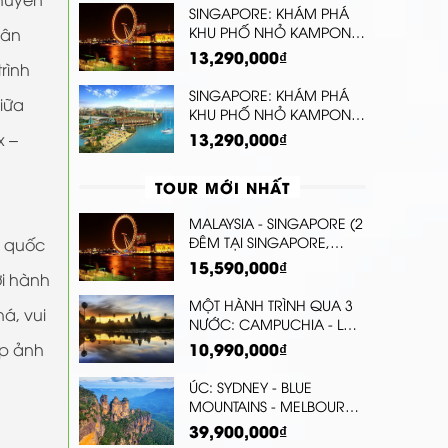
KHU VƯỜN GIÁC QUAN
SINGAPORE: KHÁM PHÁ
SENSORY SCAPE)
KHU PHỐ NHỎ KAMPONG
sân
GLAM VÀ HAJI LANE (1
13,290,000₫
rình
NGÀY TỰ DO)
SINGAPORE: KHÁM PHÁ
giữa
KHU PHỐ NHỎ KAMPONG
GLAM VÀ HAJI LANE (1
13,290,000₫
x –
NGÀY TỰ DO)
TOUR MỚI NHẤT
MALAYSIA - SINGAPORE (2
ĐÊM TẠI SINGAPORE,
à quốc
TẶNG VÉ THAM QUAN
15,590,000₫
ởi hành
FLORAL FANTASY DOME)
MỘT HÀNH TRÌNH QUA 3
á, vui
NƯỚC: CAMPUCHIA - LÀO
- THÁI LAN (KRATIE - STUNG
10,990,000₫
ụp ảnh
TRENG - PAKSE - UBON
RATCHATHANI) | CHƯƠNG
ÚC: SYDNEY - BLUE
TRÌNH MỚI
MOUNTAINS - MELBOURNE
- DANDENONG - YARRA
39,900,000₫
VALLEY