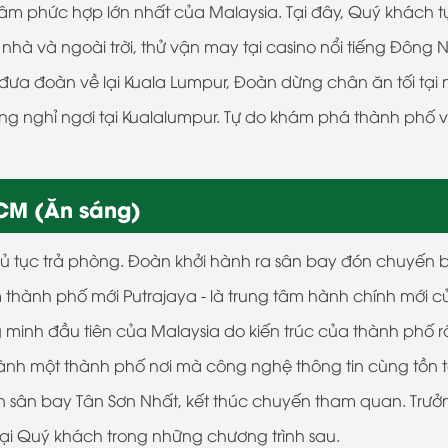
âm phức hợp lớn nhất của Malaysia. Tại đây, Quý khách t
g nhà và ngoài trời, thử vận may tại casino nổi tiếng Đông
 đưa đoàn về lại Kuala Lumpur, Đoàn dừng chân ăn tối tại
 nghỉ ngơi tại Kualalumpur. Tự do khám phá thành phố 
HCM (Ăn sáng)
ủ tục trả phòng. Đoàn khởi hành ra sân bay đón chuyến 
thành phố mới Putrajaya - là trung tâm hành chính mới củ
 minh đầu tiên của Malaysia do kiến trúc của thành phố r
hành một thành phố nơi mà công nghệ thông tin cùng tồn t
ến sân bay Tân Sơn Nhất, kết thúc chuyến tham quan. Trưở
lại Quý khách trong những chương trình sau.