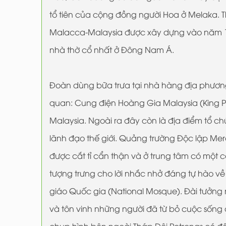
tổ tiên của cộng đồng người Hoa ở Melaka. T
Malacca-Malaysia được xây dựng vào năm 1521
nhà thờ cổ nhất ở Đông Nam Á.
Đoàn dùng bữa trưa tại nhà hàng địa phương
quan: Cung điện Hoàng Gia Malaysia (King P
Malaysia. Ngoài ra đây còn là địa điểm tổ c
lãnh đạo thế giới. Quảng trường Độc lập Me
được cắt tỉ cẩn thận và ở trung tâm có một c
tượng trưng cho lời nhắc nhở đáng tự hào v
giáo Quốc gia (National Mosque). Đài tưởng 
và tôn vinh những người đã từ bỏ cuộc sống 
chụp hình bên ngoài Tháp Đôi Petronas có độ