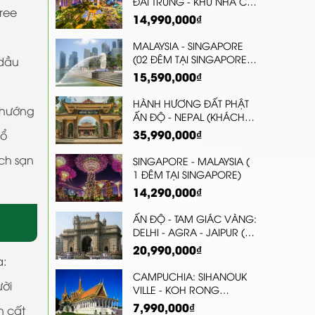
ĐÀI TRUNG - KHU NHÀ CỔ
tree
NHẬT HINOKI - ĐÀI BẮC -
14,990,000₫
THÁC NƯỚC THẬP PHẦN
MALAYSIA - SINGAPORE
(02 ĐÊM TẠI SINGAPORE,
 dầu
TẶNG VÉ THAM QUAN
15,590,000₫
FLORAL FANTASY DOME)
HÀNH HƯƠNG ĐẤT PHẬT
 hướng
ẤN ĐỘ - NEPAL (KHÁCH
SẠN 4 SAO)
35,990,000₫
cổ
ch sạn
SINGAPORE - MALAYSIA (
1 ĐÊM TẠI SINGAPORE)
14,290,000₫
ẤN ĐỘ - TAM GIÁC VÀNG:
DELHI - AGRA - JAIPUR (5
ĐÊM KHÁCH SẠN 4 SAO)
20,990,000₫
a:
CAMPUCHIA: SIHANOUK
ười
VILLE - KOH RONG
SAMLOEM - PHNOM PENH
7,990,000₫
n cất