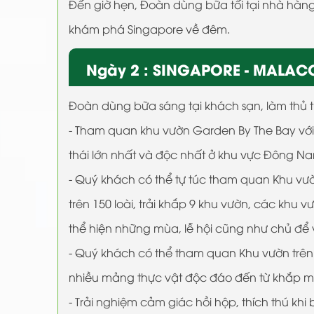
Đến giờ hẹn, Đoàn dùng bữa tối tại nhà hàn
khám phá Singapore về đêm.
Ngày 2 : SINGAPORE - MALACCA
Đoàn dùng bữa sáng tại khách sạn, làm thủ t
- Tham quan khu vườn Garden By The Bay với 
thái lớn nhất và độc nhất ở khu vực Đông N
- Quý khách có thể tự túc tham quan Khu vườn
trên 150 loài, trải khắp 9 khu vườn, các khu v
thể hiện những mùa, lễ hội cũng như chủ đ
- Quý khách có thể tham quan Khu vườn trên
nhiều mảng thực vật độc đáo đến từ khắp mọ
- Trải nghiệm cảm giác hồi hộp, thích thú k