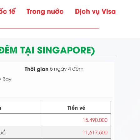
ốc tế
Trong nước
Dịch vụ Visa
 ĐÊM TẠI SINGAPORE)
Thời gian
5 ngày 4 đêm
 Bay
h
Tiền vé
15,490,000
uổi
11,617,500