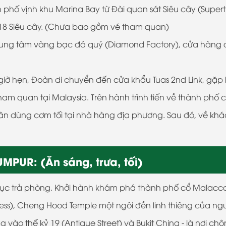
 phố vịnh khu Marina Bay từ Đài quan sát Siêu cây (Super
g 18 Siêu cây. (Chưa bao gồm vé tham quan)
rung tâm vàng bạc đá quý (Diamond Factory), cửa hàng
giờ hẹn, Đoàn di chuyển đến cửa khẩu Tuas 2nd Link, gặp
am quan tại Malaysia. Trên hành trình tiến về thành phố 
ân dùng cơm tối tại nhà hàng địa phương. Sau đó, về khá
PUR: (Ăn sáng, trưa, tối)
tục trả phòng. Khởi hành khám phá thành phố cổ Malacc
ess), Cheng Hood Temple một ngôi đền linh thiêng của ng
ào thế kỷ 19 (Antique Street) và Bukit China - là nơi chô