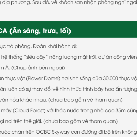
g địa phương. Sau đó, về khách sạn nhận phòng nghỉ ngơi
 (Ăn sáng, trưa, tối)
ục trả phòng. Đoàn khởi hành đi:
hệ thống “siêu cây” năng lượng mặt trời, dự án công viên
am Á. (Chụp ảnh bên ngoài)
 thực vật (Flower Dome) nơi sinh sống của 30.000 thực vậ
ườn luôn có sự thay đổi về hình thức trình bày hoa ấn tượng
ể văn hóa khác nhau. (chưa bao gồm vé tham quan)
 mây (Cloud Forest) với thác nước trong nhà cao 35m cùn
i nơi trên thế giới. (chưa bao gồm vé tham quan)
hi bước chân trên OCBC Skyway con đường đi bộ trên không