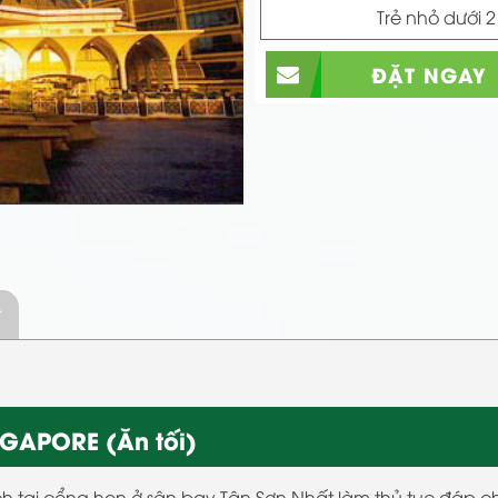
Trẻ nhỏ dưới 2
ĐẶT NGAY
r
NGAPORE (Ăn tối)
h tại cổng hẹn ở sân bay Tân Sơn Nhất làm thủ tục đáp 