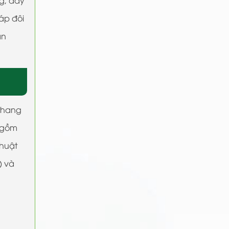
áp đôi
ận
thang
g gồm
thuật
) và
n