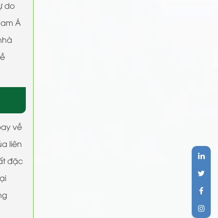
ự do
 Nam Á
 nhà
về
bay về
a liên
ất đặc
ại
ng