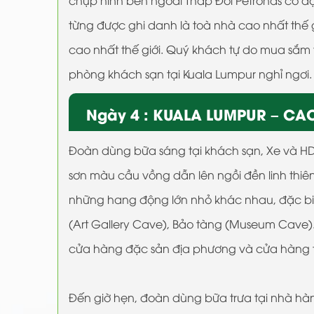
từng được ghi danh là toà nhà cao nhất thế g
cao nhất thế giới. Quý khách tự do mua sắm
phòng khách sạn tại Kuala Lumpur nghỉ ngơi.
Ngày 4 : KUALA LUMPUR – CAO
Đoàn dùng bữa sáng tại khách sạn, Xe và 
sơn màu cầu vồng dẫn lên ngồi đền linh thi
những hang động lớn nhỏ khác nhau, đặc biệ
(Art Gallery Cave), Bảo tàng (Museum Cave
cửa hàng đặc sản địa phương và cửa hàng t
Đến giờ hẹn, đoàn dùng bữa trưa tại nhà h