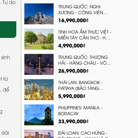
. Tự do
TRUNG QUỐC: NGHI
XƯƠNG - CÔNG VIÊN
TRƯƠNG GIA GIỚI -
16,990,000₫
PHƯỢNG HOÀNG CỔ
TRẤN - THIÊN MÔN SƠN -
TINH HOA ẨM THỰC VIỆT -
ĐẬP TAM HIỆP I NGẮM
MIỀN TÂY: CẦN THƠ - HẬU
HOA ĐÀO
GIANG - CÀ MAU - ĐẤT
4,990,000₫
MŨI - BẠC LIÊU - SÓC
TRĂNG (THƯỞNG THỨC
 sinh
TRUNG QUỐC: THƯỢNG
MÓN ĂN TIÊU BIỂU TRÊN
HẢI - HÀNG CHÂU - VÔ
BẢN ĐỒ ẨM THỰC VIỆT)
TÍCH - TÔ CHÂU - BẮC
26,990,000₫
KINH - CHINH PHỤC VẠN
t từ
LÝ TRƯỜNG THÀNH
THÁI LAN: BANGKOK -
PATTAYA (BẢO TÀNG
, để
TRANH 3D, CHÙA PHẬT
5,990,000₫
LỚN, LÂU ĐÀI CASTELLO DI
BELLAGIO PATTAYA,
PHILIPPINES: MANILA -
g
THƯỞNG THỨC BUFFET
BORACAY
TRƯA TẠI KHÁCH SẠN
33,990,000₫
CENTARA BANGKOK,
TẶNG MÓN SƯỜN CAY
 dài
ĐÀI LOAN: CAO HÙNG -
THÁI LAN)