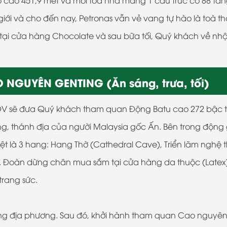
iới và cho đến nay, Petronas vẫn vẻ vang tự hào là toà th
 tại cửa hàng Chocolate và sau bữa tối, Quý khách về nh
 NGUYÊN GENTING (Ăn sáng, trưa, tối)
HDV sẽ đưa Quý khách tham quan Động Batu cao 272 bậc 
êng, thánh địa của người Malaysia gốc Ấn. Bên trong độn
t là 3 hang: Hang Thờ (Cathedral Cave), Triển lãm nghệ 
). Đoàn dừng chân mua sắm tại cửa hàng da thuộc (Latex
rang sức.
àng địa phương. Sau đó, khởi hành tham quan Cao nguyê