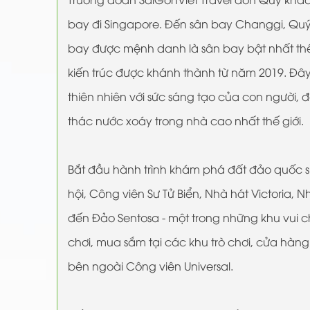
bay đi Singapore. Đến sân bay Changgi, Qu
bay được mệnh danh là sân bay bật nhất thế
kiến trúc được khánh thành từ năm 2019. Đây 
thiên nhiên với sức sáng tạo của con người,
thác nước xoáy trong nhà cao nhất thế giới.
Bắt đầu hành trình khám phá đất đảo quốc 
hội, Công viên Sư Tử Biển, Nhà hát Victoria,
đến Đảo Sentosa - một trong những khu vui chơ
chơi, mua sắm tại các khu trò chơi, cửa hàn
bên ngoài Công viên Universal.