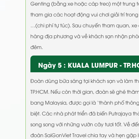
Genting (bằng xe hoặc cáp treo) một trung t
tham gia các hoạt động vui chơi giải trí tron
…(chi phí tự túc). Sau chuyến tham quan, xe
hàng địa phương và về khách sạn nhận phòng
đêm.
Ngày 5 : KUALA LUMPUR - TP.
Đoàn dùng bữa sáng tại khách sạn và làm th
TP.HCM. Nếu còn thời gian, đoàn sẽ ghé thăm 
bang Malaysia, được gọi là ‘thành phố thông
biệt. Các nhà phát triển đã biến Putrajaya t
song song với những vườn cây tươi tốt. Về đ
đoàn SaiGonViet Travel chia tay và hẹn gặp 