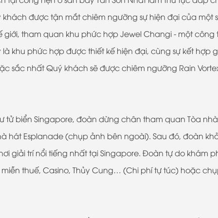
ý khách được tận mắt chiêm ngưỡng sự hiện đại của một 
 giới, tham quan khu phức hợp Jewel Changi - một công t
là khu phức hợp được thiết kế hiện đại, cùng sự kết hợp 
 đặc sắc nhất Quý khách sẽ được chiêm ngưỡng Rain Vorte
sư tử biển Singapore, đoàn dừng chân tham quan Tòa nh
 Nhà hát Esplanade (chụp ảnh bên ngoài). Sau đó, đoàn kh
i giải trí nổi tiếng nhất tại Singapore. Đoàn tự do khám ph
g miễn thuế, Casino, Thủy Cung… (Chi phí tự túc) hoặc ch