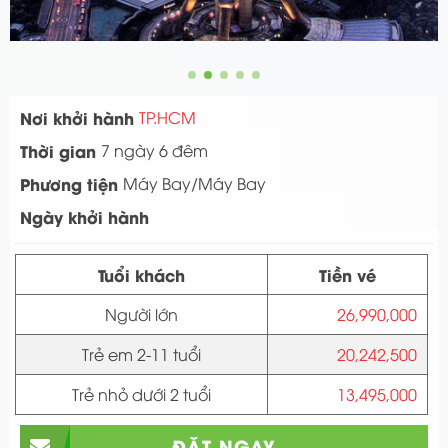
Nơi khởi hành
TP.HCM
Thời gian
7 ngày 6 đêm
Phương tiện
Máy Bay/Máy Bay
Ngày khởi hành
Tuổi khách
Tiền vé
Người lớn
26,990,000
Trẻ em 2-11 tuổi
20,242,500
Trẻ nhỏ dưới 2 tuổi
13,495,000
ĐẶT NGAY