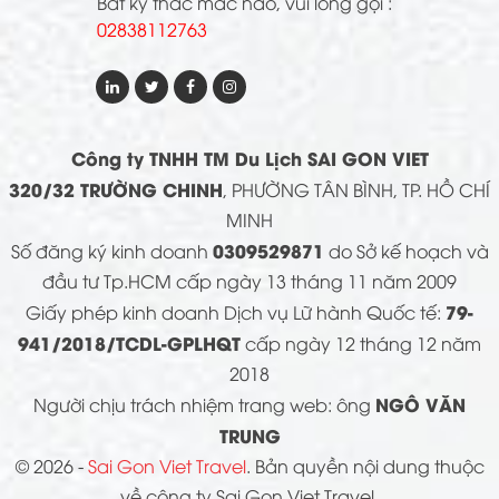
Bất kỳ thắc mắc nào, vui lòng gọi :
02838112763
Công ty TNHH TM Du Lịch SAI GON VIET
320/32 TRƯỜNG CHINH
, PHƯỜNG TÂN BÌNH, TP. HỒ CHÍ
MINH
0309529871
Số đăng ký kinh doanh
do Sở kế hoạch và
đầu tư Tp.HCM cấp ngày 13 tháng 11 năm 2009
79-
Giấy phép kinh doanh Dịch vụ Lữ hành Quốc tế:
941/2018/TCDL-GPLHQT
cấp ngày 12 tháng 12 năm
2018
NGÔ VĂN
Người chịu trách nhiệm trang web: ông
TRUNG
© 2026 -
Sai Gon Viet Travel
. Bản quyền nội dung thuộc
về công ty Sai Gon Viet Travel.