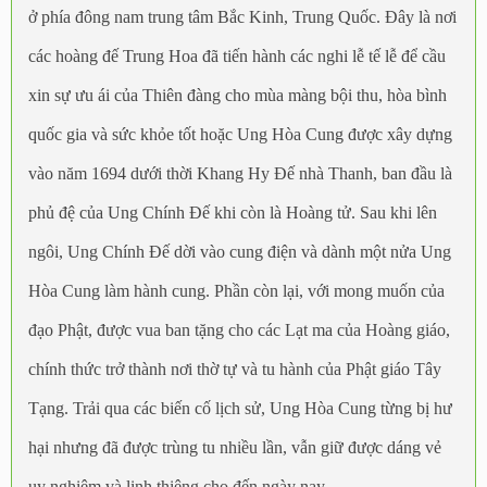
ở phía đông nam trung tâm Bắc Kinh, Trung Quốc. Đây là nơi
các hoàng đế Trung Hoa đã tiến hành các nghi lễ tế lễ để cầu
xin sự ưu ái của Thiên đàng cho mùa màng bội thu, hòa bình
quốc gia và sức khỏe tốt hoặc Ung Hòa Cung được xây dựng
vào năm 1694 dưới thời Khang Hy Đế nhà Thanh, ban đầu là
phủ đệ của Ung Chính Đế khi còn là Hoàng tử. Sau khi lên
ngôi, Ung Chính Đế dời vào cung điện và dành một nửa Ung
Hòa Cung làm hành cung. Phần còn lại, với mong muốn của
đạo Phật, được vua ban tặng cho các Lạt ma của Hoàng giáo,
chính thức trở thành nơi thờ tự và tu hành của Phật giáo Tây
Tạng. Trải qua các biến cố lịch sử, Ung Hòa Cung từng bị hư
hại nhưng đã được trùng tu nhiều lần, vẫn giữ được dáng vẻ
uy nghiêm và linh thiêng cho đến ngày nay.