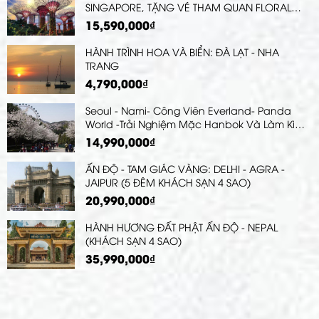
SINGAPORE, TẶNG VÉ THAM QUAN FLORAL
FANTASY DOME)
15,590,000₫
HÀNH TRÌNH HOA VÀ BIỂN: ĐÀ LẠT - NHA
TRANG
4,790,000₫
Seoul - Nami- Công Viên Everland- Panda
World -Trải Nghiệm Mặc Hanbok Và Làm Kim
Chi
14,990,000₫
ẤN ĐỘ - TAM GIÁC VÀNG: DELHI - AGRA -
JAIPUR (5 ĐÊM KHÁCH SẠN 4 SAO)
20,990,000₫
HÀNH HƯƠNG ĐẤT PHẬT ẤN ĐỘ - NEPAL
(KHÁCH SẠN 4 SAO)
35,990,000₫