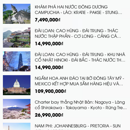
KHÁM PHÁ HAI NƯỚC ĐÔNG DƯƠNG
CAMPUCHIA - LÀO: KRATIE - PAKSE - STUNG
TRENG | MÙNG 5 TẾT
7,490,000₫
ĐÀI LOAN: CAO HÙNG - ĐÀI TRUNG - THÁC
NƯỚC THẬP PHẦN - CƠ LONG - CẢNG CÁ
“TRIỆU LIKE” ZHENG BIN - CÔNG VIÊN ĐẢO
14,990,000₫
HEPING ISLAND - ĐÀI BẮC - KHU NHÀ CỔ
BOPILIAO - TẶNG TRÀ SỮA
ĐÀI LOAN: CAO HÙNG - ĐÀI TRUNG - KHU NHÀ
CỔ NHẬT HINOKI - ĐÀI BẮC - THÁC NƯỚC THẬP
PHẦN
14,990,000₫
NGẮM HOA ANH ĐÀO TẠI BỜ ĐÔNG TÂY MỸ -
MEXICO KẾT HỢP MUA SẮM HÀNG HIỆU VÀ
THĂM NGƯỜI THÂN WASHINGTON DC –
109,900,000₫
PHILADELPHIA – DELAWARE – NEW YORK LAS
VEGAS - LOS ANGELES – PHƯỚC LỘC THỌ –
Charter bay thẳng Nhật Bản: Nagoya - Làng
SAN DIEGO MEXICO - SOLVANG – SAN JOSE –
cổ Shirakawa - Takayama - Kyoto - Rừng Tre
SAN FRANCISCO
Arashiyama - Kobe - Osaka - Nara
26,990,000₫
NAM PHI: JOHANNESBURG - PRETORIA - SUN