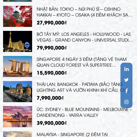
NHẬT BẢN: TOKYO – NÚI PHÚ SĨ – OSHINO
HAKKAI – KYOTO – OSAKA (4 ĐÊM KHÁCH SẠN)
| TRẢI NGHIỆM SHINKANSEN & XEM BIỂU DIỄN
27,990,000₫
GEISHA | TRẢI NGHIỆM TRÀ ĐẠO VÀ MẶC
YUKATA DẠO PHỐ
BỜ TÂY MỸ: LOS ANGELES - HOLLYWOOD - LAS
VEGAS - GRAND CANYON - UNIVERSAL STUDIO
- SAN JOSE - SAN FRANCISCO ( TẶNG VÉ
79,990,000₫
VỌNG CẢNH SKYWALK )
SINGAPORE 4 NGÀY 3 ĐÊM (TẶNG VÉ THAM
QUAN CLOUD FOREST VÀ SUPERTREE
OBSERVATORY, KHU VƯỜN GIÁC QUAN
15,590,000₫
SENSORY SCAPE)
THÁI LAN: BANGKOK - PATTAYA (BẢO TÀNG
LIGHTING ART VÀ VƯỜN KHINH KHÍ CẦU, CHỢ
NỔI BỐN MIỀN, THƯỞNG THỨC BỮA TỐI TRÊN
7,990,000₫
DU THUYỀN SÔNG CHAO PHRAYA, TẶNG VÉ
XEM CALYPSO CABARET SHOW, BÁNH PHỦ
ÚC: SYDNEY - BLUE MOUNTAINS - MELBOURNE -
VÀNG VÀ XÔI XOÀI) | CHƯƠNG TRÌNH MỚI
DANDENONG - YARRA VALLEY
39,900,000₫
MALAYSIA - SINGAPORE (2 ĐÊM TẠI