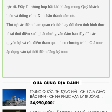
rực rỡ. Đây là trường hợp bất khả kháng mong Quý khách
hiểu và thông cảm. Xin chân thành cám ơn.
Thứ tự các điểm tham quan có thể thay đổi theo tình hình thực
tế tại thời điểm xuất phát nhưng vẫn đảm bảo đầy đủ các
quyền lợi và các điểm tham quan theo chương trình. Giá tour
áp dụng vào tại thời điểm đăng ký tour.
QUA CÙNG ĐỊA DANH
TRUNG QUỐC: THƯỢNG HẢI - CHU GIA GIÁC -
BẮC KINH - CHINH PHỤC VẠN LÝ TRƯỜNG
THÀNH
24,990,000₫
TRUNG QUỐC: LỆ GIANG - ĐẠI LÝ - SHANGRILA