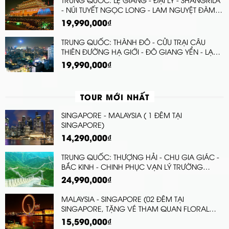
- NÚI TUYẾT NGỌC LONG - LAM NGUYỆT ĐÀM -
HẺM NÚI HỔ KHIÊU HIỆP - TẶNG VÉ CÁP TREO
19,990,000₫
LỚN LÊN ĐỈNH NÚI TUYẾT NGỌC LONG KHI
THANH TOÁN TRƯỚC NGÀY 12/12
TRUNG QUỐC: THÀNH ĐÔ - CỬU TRẠI CÂU
THIÊN ĐƯỜNG HẠ GIỚI - ĐÔ GIANG YỂN - LẠC
SƠN ĐẠI PHẬT - CÔNG VIÊN GẤU TRÚC
19,990,000₫
TOUR MỚI NHẤT
SINGAPORE - MALAYSIA ( 1 ĐÊM TẠI
SINGAPORE)
14,290,000₫
TRUNG QUỐC: THƯỢNG HẢI - CHU GIA GIÁC -
BẮC KINH - CHINH PHỤC VẠN LÝ TRƯỜNG
THÀNH
24,990,000₫
MALAYSIA - SINGAPORE (02 ĐÊM TẠI
SINGAPORE, TẶNG VÉ THAM QUAN FLORAL
FANTASY DOME)
15,590,000₫