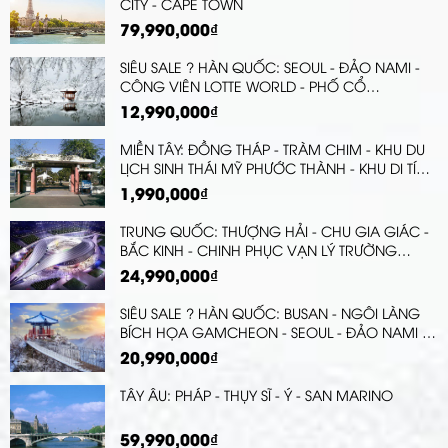
CITY - CAPE TOWN
79,990,000₫
SIÊU SALE ? HÀN QUỐC: SEOUL - ĐẢO NAMI -
CÔNG VIÊN LOTTE WORLD - PHỐ CỔ
INSADONG (3 ĐÊM KHÁCH SẠN)
12,990,000₫
MIỀN TÂY: ĐỒNG THÁP - TRÀM CHIM - KHU DU
LỊCH SINH THÁI MỸ PHƯỚC THÀNH - KHU DI TÍCH
XẺO QUÝT - GIẤC MƠ XANH GIỮA XỨ SEN
1,990,000₫
HỒNG
TRUNG QUỐC: THƯỢNG HẢI - CHU GIA GIÁC -
BẮC KINH - CHINH PHỤC VẠN LÝ TRƯỜNG
THÀNH
24,990,000₫
SIÊU SALE ? HÀN QUỐC: BUSAN - NGÔI LÀNG
BÍCH HỌA GAMCHEON - SEOUL - ĐẢO NAMI -
KOREAN FOLK VILLAGE - THƯ VIỆN SUWON
20,990,000₫
STARFIELD | TRẢI NGHIỆM TÀU CAO TỐC KTX
TÂY ÂU: PHÁP - THỤY SĨ - Ý - SAN MARINO
59,990,000₫